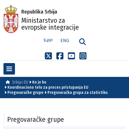
Republika Srbija
Ministarstvo za
evropske integracije
ЋИР
ENG
Srbija i EU
Ko je ko
Koordinaciono telo za proces pristupanja EU
Pregovaračke grupe
Pregovaračka grupa za statistiku
Pregovaračke grupe