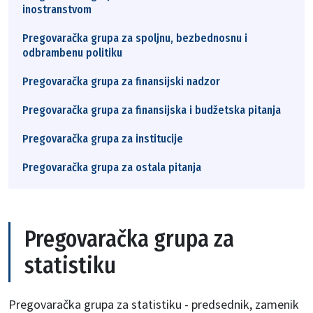
inostranstvom
Pregovaračka grupa za spoljnu, bezbednosnu i
odbrambenu politiku
Pregovaračka grupa za finansijski nadzor
Pregovaračka grupa za finansijska i budžetska pitanja
Pregovaračka grupa za institucije
Pregovaračka grupa za ostala pitanja
Pregovaračka grupa za
statistiku
Pregovaračka grupa za statistiku - predsednik, zamenik