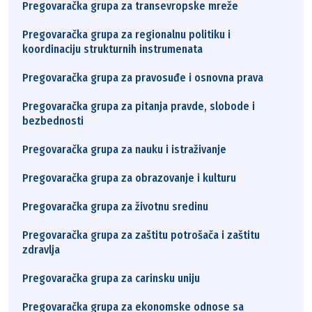
Pregovaračka grupa za transevropske mreže
Pregovaračka grupa za regionalnu politiku i
koordinaciju strukturnih instrumenata
Pregovaračka grupa za pravosuđe i osnovna prava
Pregovaračka grupa za pitanja pravde, slobode i
bezbednosti
Pregovaračka grupa za nauku i istraživanje
Pregovaračka grupa za obrazovanje i kulturu
Pregovaračka grupa za životnu sredinu
Pregovaračka grupa za zaštitu potrošača i zaštitu
zdravlja
Pregovaračka grupa za carinsku uniju
Pregovaračka grupa za ekonomske odnose sa