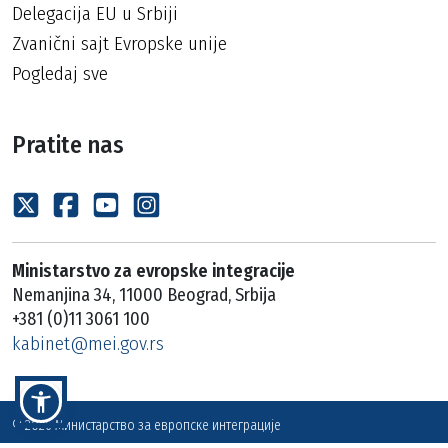
Delegacija EU u Srbiji
Zvanični sajt Evropske unije
Pogledaj sve
Pratite nas
Ministarstvo za evropske integracije
Nemanjina 34, 11000 Beograd, Srbija
+381 (0)11 3061 100
kabinet@mei.gov.rs
© 2026 Министарство за европске интеграције