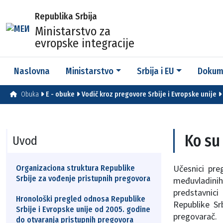
Republika Srbija
Ministarstvo za
evropske integracije
Naslovna
Ministarstvo
Srbija i EU
Dokum
Obuka
E - obuke
Vodič kroz pregovore Srbije i Evropske unije
Ko su
Uvod
Učesnici pre
Organizaciona struktura Republike
Srbije za vođenje pristupnih pregovora
međuvladinih 
predstavnici
Hronološki pregled odnosa Republike
Republike Sr
Srbije i Evropske unije od 2005. godine
pregovarač.
do otvaranja pristupnih pregovora