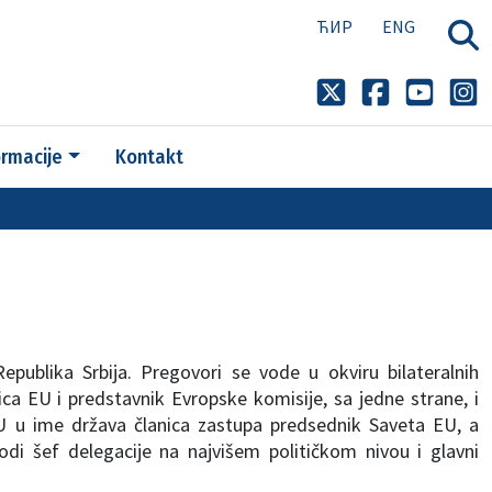
ЋИР
ENG
ormacije
Kontakt
epublika Srbija. Pregovori se vode u okviru bilateralnih
ca EU i predstavnik Evropske komisije, sa jedne strane, i
EU u ime država članica zastupa predsednik Saveta EU, a
di šef delegacije na najvišem političkom nivou i glavni