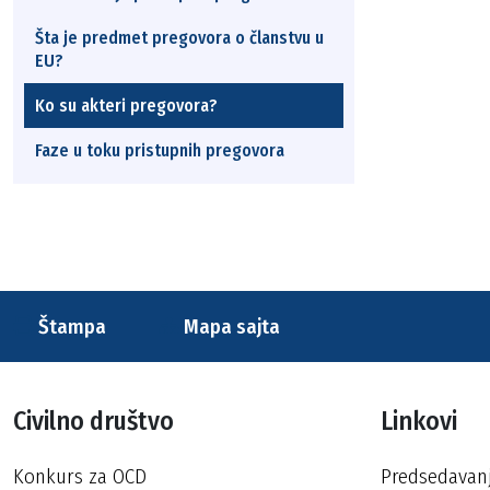
Šta je predmet pregovora o članstvu u
EU?
Ko su akteri pregovora?
Faze u toku pristupnih pregovora
Štampa
Mapa sajta
Civilno društvo
Linkovi
Konkurs za OCD
Predsedavan