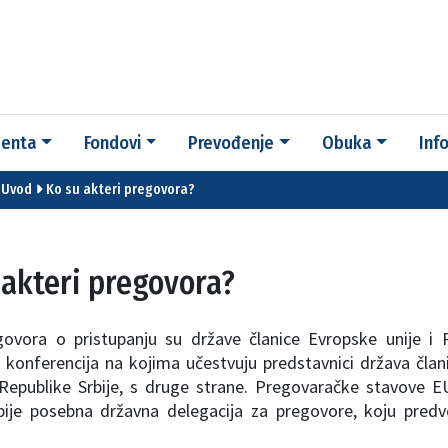
enta
Fondovi
Prevođenje
Obuka
Inf
Uvod
Ko su akteri pregovora?
 akteri pregovora?
govora o pristupanju su države članice Evropske unije i R
konferencija na kojima učestvuju predstavnici država člani
 Republike Srbije, s druge strane. Pregovaračke stavove 
bije posebna državna delegacija za pregovore, koju predvo