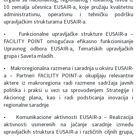
10 zemalja učesnica EUSAIR-a, koje pružaju kvalitetnu
administrativnu, operativnu i tehničku podršku
upravljačkim strukturama EUSAIR-a.
• Funkcionalne upravljačke strukture EUSAIR-a –
FACILITY POINT omogućava efikasno funkcionisanje
Upravnog odbora EUSAIR-a, Tematskih upravljačkih
grupa i Saveta mladih.
• Makroregionalna razmena i saradnja u okviru EUSAIR-
a – Partneri FACILITY POINT-a okupljaju relevantne
aktere iz makroregiona radi razmene sadržaja javnih
politika i praksi u vezi sa sprovođenjem Strategije i
Akcionog plana, kao i radi podsticanja inovacija i
regionalne saradnje.
• Komunikacione aktivnosti EUSAIR-a – Realizacija
aktivnosti usmerenih na jačanje saradnje između
upravljačkih struktura EUSAIR-a i različitih ciljnih grupa,