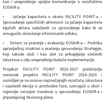
kao i unapređenje spoljne komunikacije o rezultatima
EUSAIR-a.
• Jačanje kapaciteta u okviru FACILITY POINT-a –
Sprovođenje specifičnih aktivnosti za jačanje kapaciteta
ključnih aktera zaduženih za sprovođenje kako bi se
omogućilo donošenje informisanih odluka.
• Sistem za praćenje i evaluaciju EUSAIR-a – Podrška
upravljačkoj strukturi u praćenju sprovođenja Strategije,
koji takođe služi i kao alat za prikupljanje stečenih
iskustava u cilju unapređenja buduće implementacije.
Projekat FACILITY POINT 2023-2027 predstavlja
nastavak projekta FACILITY POINT 2016-2023 i
osmišljen je na osnovu najznačajnijih rezultata, iskustava
i naučenih lekcija iz prethodne faze, uzimajući u obzir i
najnovije razvojne trendove u sprovođenju EUSAIR-a i
pripadajućeg Akcionog plana.