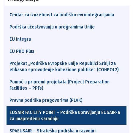
Centar za izuzetnost za podršku evrointegracijama
Podrška učestvovanju u programima Unije
EU Integra
EU PRO Plus
Projekat „Podrška Evropske unije Republici Srbiji za
efikasno sprovođenje kohezione politike“ (COHPOL2)
Pomoć u pripremi projekata (Project Preparation
Facilities – PPFs)
Pravna podrška pregovorima (PLAK)
EUSAIR FACILITY POINT – Podrška upravljanju EUSAIR-a
za unapređenu saradnju
SP4EUSAIR – Strateška podrška u razvoju i