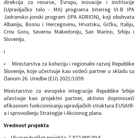
direkcija za resurse, Evropu, inovacije i institucije
(Upravljačko telo - MA) programa Interreg VI-B IPA
Jadransko-jonski program (IPA ADRION), koji obuhvata
Albaniju, Bosnu i Hercegovinu, Hrvatsku, Grčku, Italiju,
Crnu Goru, Severnu Makedoniju, San Marino, Srbiju i
Sloveniju.
i
• Ministarstva za koheziju i regionalni razvoj Republike
Slovenije, koje učestvuje kao vodeći partner u skladu sa
članom 26. Uredbe (EU) 2021/1059.
Ministarstvo za evropske integracije Republike Srbije
učestvuje kao projektni partner, aktivno doprinoseći
efikasnom funkcionisanju upravljačkih struktura EUSAIR-
a i sprovođenju Strategije i Akcionog plana.
Vrednost projekta
• Ukupan budžet projekta: 7.872.900,00 €