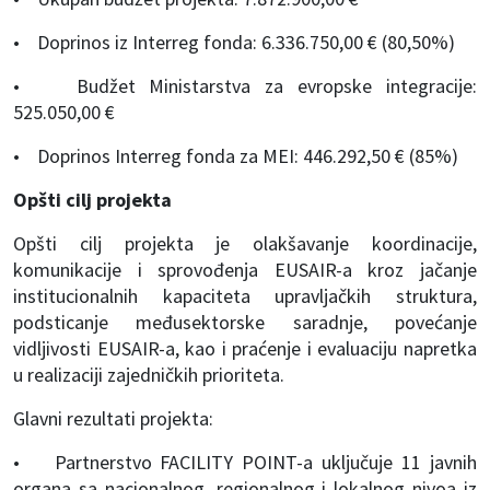
• Doprinos iz Interreg fonda: 6.336.750,00 € (80,50%)
• Budžet Ministarstva za evropske integracije:
525.050,00 €
• Doprinos Interreg fonda za MEI: 446.292,50 € (85%)
Opšti cilj projekta
Opšti cilj projekta je olakšavanje koordinacije,
komunikacije i sprovođenja EUSAIR-a kroz jačanje
institucionalnih kapaciteta upravljačkih struktura,
podsticanje međusektorske saradnje, povećanje
vidljivosti EUSAIR-a, kao i praćenje i evaluaciju napretka
u realizaciji zajedničkih prioriteta.
Glavni rezultati projekta:
• Partnerstvo FACILITY POINT-a uključuje 11 javnih
organa sa nacionalnog, regionalnog i lokalnog nivoa iz