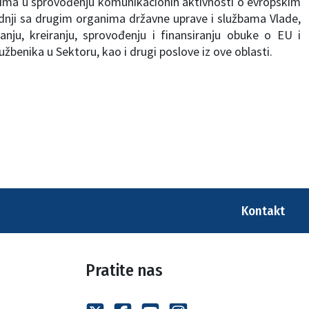
rima u sprovođenju komunikacionih aktivnosti o evropskim
saradnji sa drugim organima državne uprave i službama Vlade,
nju, kreiranju, sprovođenju i finansiranju obuke o EU i
benika u Sektoru, kao i drugi poslove iz ove oblasti.
Kontakt
Pratite nas