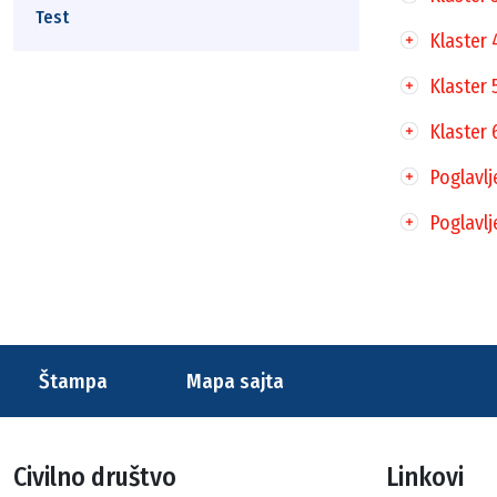
Test
Klaster 
Klaster 
Klaster 
Poglavlje
Poglavlj
Štampa
Mapa sajta
Civilno društvo
Linkovi