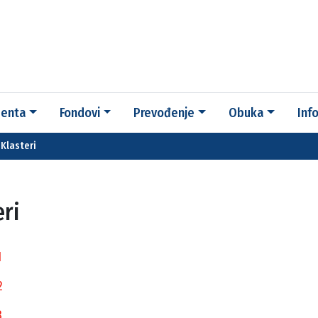
enta
Fondovi
Prevođenje
Obuka
Inf
Klasteri
eri
1
2
3