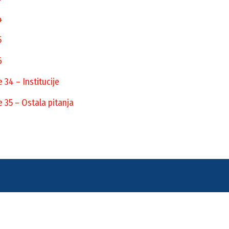
4
5
6
 34 – Institucije
e 35 – Ostala pitanja