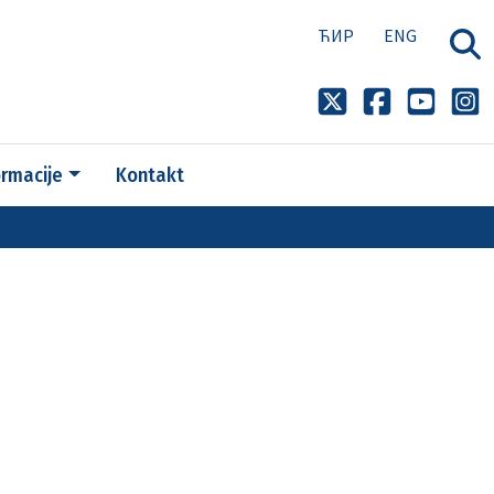
ЋИР
ENG
ormacije
Kontakt