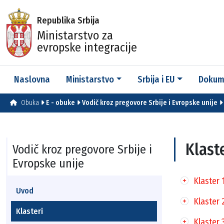
Republika Srbija
Ministarstvo za
evropske integracije
Naslovna
Ministarstvo
Srbija i EU
Dokum
Obuka
E - obuke
Vodič kroz pregovore Srbije i Evropske unije
Klast
Vodič kroz pregovore Srbije i
Evropske unije
Klaster 
Uvod
Klaster 
Klasteri
Klaster 