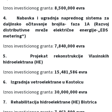
Iznos investicionog granta:
8,500,000 evra
4. Nabavka i ugradnja naprednog sistema za
daljinsko očitavanje brojila- faza 1A (Razvoj
distributivne mreže električne energije-„EDS
metering“)
Iznos investicionog granta:
7,840,000 evra
5. Projekat rekonstrukcije Vlasinskih
hidroelektrana (HE)
Iznos investicionog granta:
15,481,586 evra
6. Izgradnja vetroelektrane u Kostolcu
Iznos investicionog granta:
30,000,000 evra
7. Rehabilitacija hidroelektrane (HE) Bistrica
Iznos investicionog granta:
7,463,800 evra