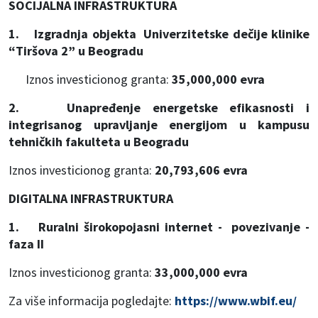
SOCIJALNA INFRASTRUKTURA
1. Izgradnja objekta Univerzitetske dečije klinike
“Tiršova 2” u Beogradu
Iznos investicionog granta:
35,000,000 evra
2. Unapređenje energetske efikasnosti i
integrisanog upravljanje energijom u kampusu
tehničkih fakulteta u Beogradu
Iznos investicionog granta:
20,793,606 evra
DIGITALNA INFRASTRUKTURA
1. Ruralni širokopojasni internet - povezivanje -
faza II
Iznos investicionog granta:
33,000,000 evra
Za više informacija pogledajte:
https://www.wbif.eu/