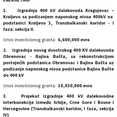
1. Izgradnja 400 kV dalekovoda Kragujevac –
Kraljevo sa podizanjem naponskog nivoa 400kV na
podstanici Kraljevo 3, Transbalkanski koridor - I
faza: sekcija II.
Iznos investicionog granta:
6,600,000 evra
2. Izgradnja novog dvostrukog 400 KV dalekovoda
Obrenovac - Bajina Bašta, sa rekonstrukcijom
postojećih podstanica Obrenovac i Bajina Bašta uz
podizanje naponskog nivoa podstanice Bajina Bašte
do 400 kV
Iznos investicionog granta:
18,930,000 evra
3. Projekat izgradnje 400 kV dalekovodne
interkonekcije između Srbije, Crne Gore i Bosne i
Hercegovine (Transbalkanski koridor, I faza, sekcija
IV)