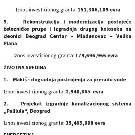
Iznos investicionog granta:
151,386,109 evra
9. Rekonstrukcija i modernizacija postojeće
železničke pruge i izgradnja drugog koloseka na
deonici Beograd Centar – Mladenovac – Velika
Plana
Iznos investicionog granta:
179,696,966 evra
ŽIVOTNA SREDINA
1. Makiš - dogradnja postrojenja za preradu vode
Iznos investicionog granta:
2,940,865 evra
2. Projekat izgradnje kanalizacionog sistema
„Palilula“, Beograd
Iznos investicionog granta:
35,495,008 evra
ENERGETIKA