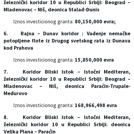
železnički koridor 10 u Republici Srbiji: Beograd –
Mladenovac – Niš, deonica Stalađ-Đunis
Iznos investicionog granta:
80,150,000 evra;
6. Rajna – Dunav koridor : Vađenje nemačke
potopljene flote iz Drugog svetskog rata iz Dunava
kod Prahova
Iznos investicionog granta:
15,850,000 evra
7. Koridor Bliski Istok – Istočni Mediteran,
železnički koridor 10 u Republici Srbiji: Beograd –
Mladenovac – Niš, deonica Paraćin-Trupale-
Međurovo
Iznos investicionog granta:
168,966,498 evra
8. Koridor Bliski Istok – Istočni Mediteran,
železnički koridor 10 u Republici Srbiji: deonica
Velika Plana – Paraćin