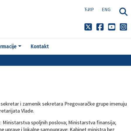
ЋИР
ENG
ormacije
Kontakt
, sekretar i zamenik sekretara Pregovaračke grupe imenuju
etarijata Vlade.
 Ministarstva spoljnih poslova; Ministarstva finansija;
vne uprave i lokalne samouprave; Kabinet ministra bez