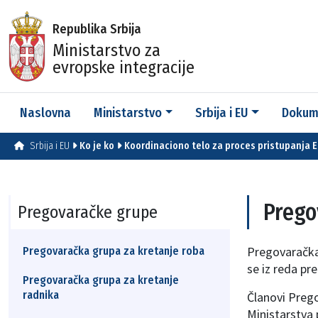
Republika Srbija
Ministarstvo za
evropske integracije
Naslovna
Ministarstvo
Srbija i EU
Dokum
Srbija i EU
Ko je ko
Koordinaciono telo za proces pristupanja 
Prego
Pregovaračke grupe
Pregovaračka
Pregovaračka grupa za kretanje roba
se iz reda pr
Pregovaračka grupa za kretanje
radnika
Članovi Prego
Ministarstva 