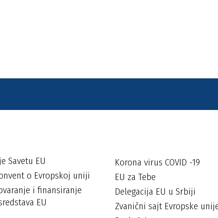
je Savetu EU
Korona virus COVID -19
onvent o Evropskoj uniji
EU za Tebe
varanje i finansiranje
Delegacija EU u Srbiji
sredstava EU
Zvanični sajt Evropske unij