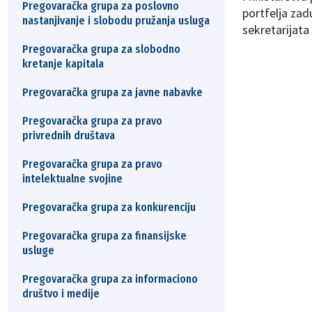
Pregovaračka grupa za poslovno
portfelja zad
nastanjivanje i slobodu pružanja usluga
sekretarijata
Pregovaračka grupa za slobodno
kretanje kapitala
Pregovaračka grupa za javne nabavke
Pregovaračka grupa za pravo
privrednih društava
Pregovaračka grupa za pravo
intelektualne svojine
Pregovaračka grupa za konkurenciju
Pregovaračka grupa za finansijske
usluge
Pregovaračka grupa za informaciono
društvo i medije