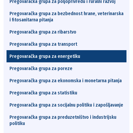
Pregovaračka grupa za poljoprivredu i ruralni razvoj
Pregovaračka grupa za bezbednost hrane, veterinarska
i fitosanitarna pitanja
Pregovaračka grupa za ribarstvo
Pregovaračka grupa za transport
Pregovaračka grupa za energetiku
Pregovaračka grupa za poreze
Pregovaračka grupa za ekonomska i monetarna pitanja
Pregovaračka grupa za statistiku
Pregovaračka grupa za socijalnu politiku i zapošljavanje
Pregovaračka grupa za preduzetništvo i industrijsku
politiku