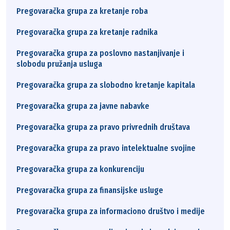
Pregovaračka grupa za kretanje roba
Pregovaračka grupa za kretanje radnika
Pregovaračka grupa za poslovno nastanjivanje i
slobodu pružanja usluga
Pregovaračka grupa za slobodno kretanje kapitala
Pregovaračka grupa za javne nabavke
Pregovaračka grupa za pravo privrednih društava
Pregovaračka grupa za pravo intelektualne svojine
Pregovaračka grupa za konkurenciju
Pregovaračka grupa za finansijske usluge
Pregovaračka grupa za informaciono društvo i medije