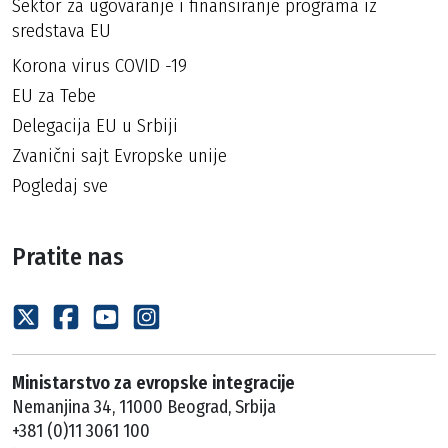
Sektor za ugovaranje i finansiranje programa iz
sredstava EU
Korona virus COVID -19
EU za Tebe
Delegacija EU u Srbiji
Zvanični sajt Evropske unije
Pogledaj sve
Pratite nas
Ministarstvo za evropske integracije
Nemanjina 34, 11000 Beograd, Srbija
+381 (0)11 3061 100