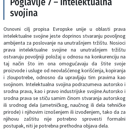
Poglavlje 7 – Intelektualna
svojina
Osnovni cilj propisa Evropske unije u oblasti prava
intelektualne svojine jeste doprinos stvaranju povoljnog
ambijenta za poslovanje na unutrašnjem tržištu. Nosioci
prava intelektualne svojine na unutrašnjem tržištu
ostvaruju povoljniji položaj u odnosu na konkurenciju na
taj način što im ona omogućavaju da štite svoje
proizvode i usluge od neovlašćenog korišćenja, kopiranja
i zloupotrebe, odnosno da upravljaju tim pravima kao
svojinom. Intelektualna svojina podrazumeva autorsko i
srodna prava, kao i pravo industrijske svojine.Autorsko i
srodna prava se stiču samim činom stvaranja autorskog
ili srodnog dela (umetničkog, naučnog ili dela tehničke
prirode) i njihovim iznošenjem ili izvođenjem, tako da za
njihovu zaštitu nije potrebno sprovesti formalni
postupak, niti je potrebna prethodna objava dela.