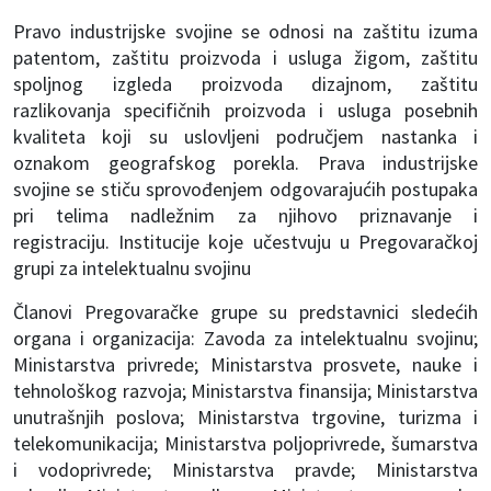
Pravo industrijske svojine se odnosi na zaštitu izuma
patentom, zaštitu proizvoda i usluga žigom, zaštitu
spoljnog izgleda proizvoda dizajnom, zaštitu
razlikovanja specifičnih proizvoda i usluga posebnih
kvaliteta koji su uslovljeni područjem nastanka i
oznakom geografskog porekla. Prava industrijske
svojine se stiču sprovođenjem odgovarajućih postupaka
pri telima nadležnim za njihovo priznavanje i
registraciju. Institucije koje učestvuju u Pregovaračkoj
grupi za intelektualnu svojinu
Članovi Pregovaračke grupe su predstavnici sledećih
organa i organizacija: Zavoda za intelektualnu svojinu;
Ministarstva privrede; Ministarstva prosvete, nauke i
tehnološkog razvoja; Ministarstva finansija; Ministarstva
unutrašnjih poslova; Ministarstva trgovine, turizma i
telekomunikacija; Ministarstva poljoprivrede, šumarstva
i vodoprivrede; Ministarstva pravde; Ministarstva