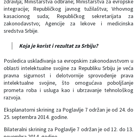
zdravlja; Ministarstva odbrane; Ministarstva za evropske
integracije; Republičkog javnog tužilaštva; Vrhovnog
kasacionog suda; Republičkog sekretarijata za
zakonodavstvo; Agencije za lekove i medicinska
sredstva Srbije.
Koja je korist i rezultat za Srbiju?
Posledica usklađivanja sa evropskim zakonodavstvom u
oblasti intelektualne svojine za Republiku Srbiju je veća
pravna sigurnost i delotvornije sprovođenje prava
intelektualne svojine, što omogućava poboljšanje
prometa roba i usluga kao i ubrzavanje tehnološkog
razvoja.
Eksplanatorni skrining za Poglavlje 7 održan je od 24. do
25. septembra 2014. godine.
Bilateralni skrining za Poglavlje 7 održan je od 12. do 13.
novembra 2014. godine.