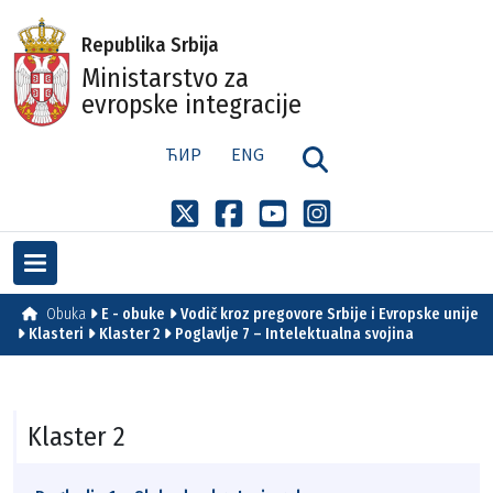
Republika Srbija
Ministarstvo za
evropske integracije
ЋИР
ENG
Obuka
E - obuke
Vodič kroz pregovore Srbije i Evropske unije
Klasteri
Klaster 2
Poglavlje 7 – Intelektualna svojina
Klaster 2