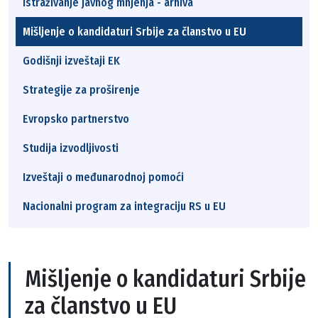
Istraživanje javnog mnjenja - arhiva
Mišljenje o kandidaturi Srbije za članstvo u EU
Godišnji izveštaji EK
Strategije za proširenje
Evropsko partnerstvo
Studija izvodljivosti
Izveštaji o međunarodnoj pomoći
Nacionalni program za integraciju RS u EU
Mišljenje o kandidaturi Srbije
za članstvo u EU