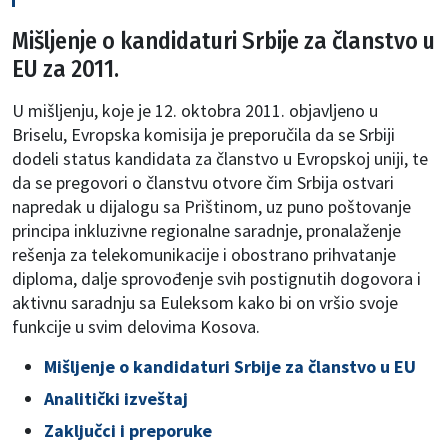
Mišljenje o kandidaturi Srbije za članstvo u
EU za 2011.
U mišljenju, koje je 12. oktobra 2011. objavljeno u
Briselu, Evropska komisija je preporučila da se Srbiji
dodeli status kandidata za članstvo u Evropskoj uniji, te
da se pregovori o članstvu otvore čim Srbija ostvari
napredak u dijalogu sa Prištinom, uz puno poštovanje
principa inkluzivne regionalne saradnje, pronalaženje
rešenja za telekomunikacije i obostrano prihvatanje
diploma, dalje sprovođenje svih postignutih dogovora i
aktivnu saradnju sa Euleksom kako bi on vršio svoje
funkcije u svim delovima Kosova.
Mišljenje o kandidaturi Srbije za članstvo u EU
Analitički izveštaj
Zaključci i preporuke