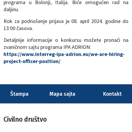
programa u Bolonji, Italija. Biće omogućen rad na
daljinu.
Rok za podnošenje prijava je 08. april 2024. godine do
13:00 časova.
Detaljnije informacije o konkursu možete pronaći na
zvaničnom sajtu programa IPA ADRION:
https://www.interreg-ipa-adrion.eu/we-are-hiring-
project-officer-position/
Štampa
Mapa sajta
Kontakt
Civilno društvo