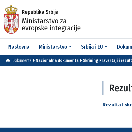
Republika Srbija
Ministarstvo za
evropske integracije
Naslovna
Ministarstvo
Srbija i EU
Dokum
Dokumenta
Nacionalna dokumenta
Skrining
Izveštaji i rezul
Rezul
Rezultat
skr