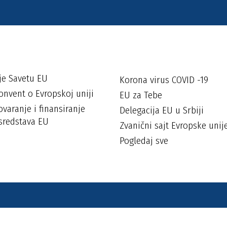
je Savetu EU
Korona virus COVID -19
onvent o Evropskoj uniji
EU za Tebe
varanje i finansiranje
Delegacija EU u Srbiji
sredstava EU
Zvanični sajt Evropske unij
Pogledaj sve