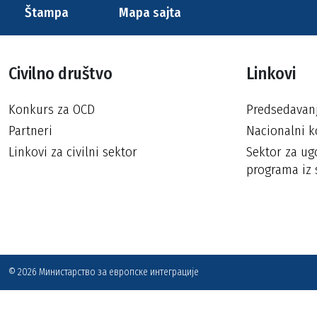
Štampa
Mapa sajta
Civilno društvo
Linkovi
Konkurs za OCD
Predsedavan
Partneri
Nacionalni k
Linkovi za civilni sektor
Sektor za ugo
programa iz 
© 2026 Министарство за европске интеграције