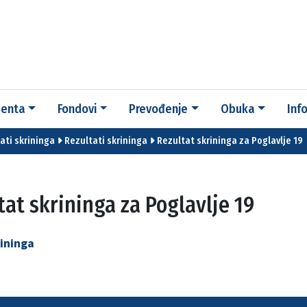
enta
Fondovi
Prevođenje
Obuka
Inf
tati skrininga
Rezultati skrininga
Rezultat skrininga za Poglavlje 19
tat skrininga za Poglavlje 19
ininga