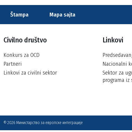
Štampa
Mapa sajta
Civilno društvo
Linkovi
Konkurs za OCD
Predsedavan
Partneri
Nacionalni k
Linkovi za civilni sektor
Sektor za ugo
programa iz 
© 2026 Министарство за европске интеграције