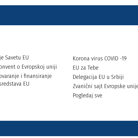
je Savetu EU
Korona virus COVID -19
onvent o Evropskoj uniji
EU za Tebe
varanje i finansiranje
Delegacija EU u Srbiji
sredstava EU
Zvanični sajt Evropske unij
Pogledaj sve