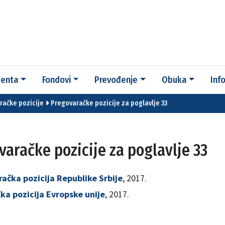
enta
Fondovi
Prevođenje
Obuka
Inf
račke pozicije
Pregovaračke pozicije za poglavlje 33
varačke pozicije za poglavlje 33
ačka pozicija Republike Srbije
, 2017.
ka pozicija Evropske unije
, 2017.