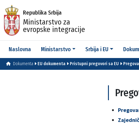
Republika Srbija
Ministarstvo za
evropske integracije
Naslovna
Ministarstvo
Srbija i EU
Dokum
Dokumenta
EU dokumenta
Pristupni pregovori sa EU
Pregova
Prego
Pregovar
Zajednič