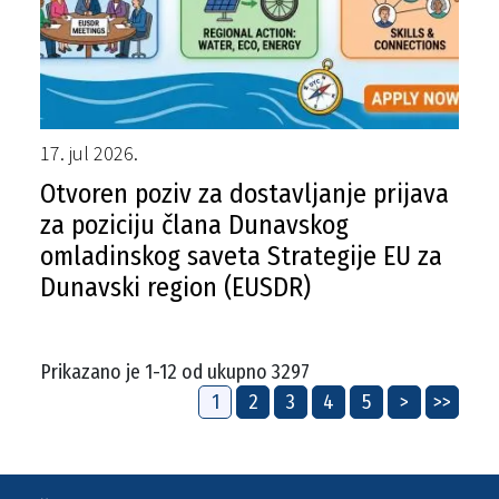
17. jul 2026.
Otvoren poziv za dostavljanje prijava
za poziciju člana Dunavskog
omladinskog saveta Strategije EU za
Dunavski region (EUSDR)
Prikazano je 1-12 od ukupno 3297
1
2
3
4
5
>
>>