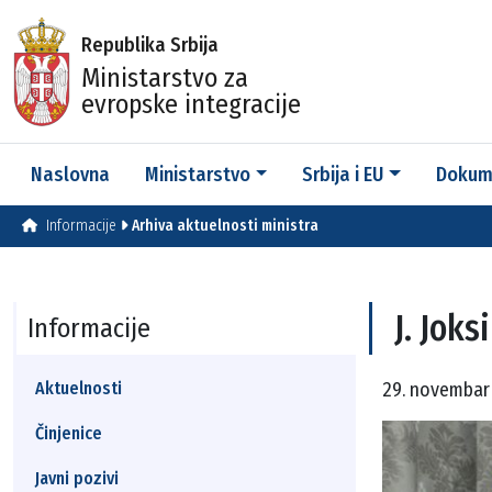
Republika Srbija
Ministarstvo za
evropske integracije
Naslovna
Ministarstvo
Srbija i EU
Dokum
Informacije
Arhiva aktuelnosti ministra
J. Jok
Informacije
Aktuelnosti
29. novembar 
Činjenice
Javni pozivi