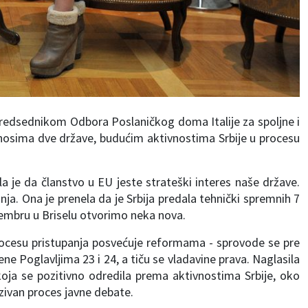
predsednikom Odbora Poslaničkog doma Italije za spoljne i
nosima dve države, budućim aktivnostima Srbije u procesu
la je da članstvo u EU jeste strateški interes naše države.
anja. Ona je prenela da je Srbija predala tehnički spremnih 7
cembru u Briselu otvorimo neka nova.
rocesu pristupanja posvećuje reformama - sprovode se pre
 Poglavljima 23 i 24, a tiču se vladavine prava. Naglasila
 koja se pozitivno odredila prema aktivnostima Srbije, oko
zivan proces javne debate.