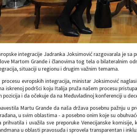
vropske integracije Jadranka Joksimović razgovarala je sa 
love Martom Grande i članovima tog tela o bilateralnim od
egracija, situaciji u regionu i drugim važnim temama.
 procesu evropskih integracija, ministar Joksimović naglasi
i na iskrenoj podršci koju Italija pruža našem procesu pristup
 pozicija i da očekuje da na Međuvladinoj konferenciji u de
obavestila Martu Grande da naša država posebnu pažnju u p
ađana, u svim oblastima - a posebno onim koje su obuhvaćene
a prihvatila i uvažila sve preporuke Venecijanske komisije,
dmana u oblasti pravosuđa i sprovela transparentan i inklu