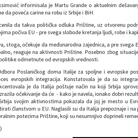
simović informisala je Martu Grande o aktuelnim dešavanj
e da poveća carine na robu iz Srbije i BiH.
cenila da takva politička odluka Prištine, uz otvorenu podr
ojima počiva EU - pre svega slobode kretanja ljudi, robe i kapi
a, stoga, očekuje da međunarodna zajednica, a pre svega EU
lno, reaguje na aktivnosti Prištine. Posebno zbog situacije 
 politike odmetnute od evropskih vrednosti.
dbora Poslaničkog doma Italije za spoljne i evropske posl
ces evropskih integracija. Konstatovala je da su integraci
kcentovala je da Italija poštuje način na koji Srbija spr
izrazila očekivanje da će - kako je navela, ionako dobri rezul
Srbija svojim aktivnostima pokazala da joj je mesto u Evro
tirati članstvom u EU. Naglasili su da Italija prepoznaje i na
ralnim potezima Prištine, koji su nesumnjivo doprineli reme
)