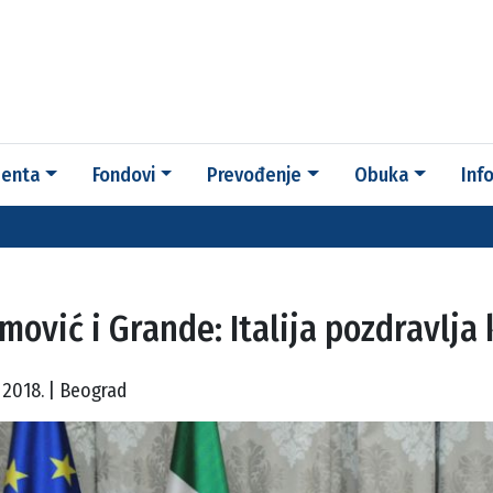
enta
Fondovi
Prevođenje
Obuka
Inf
simović i Grande: Italija pozdravlj
2018. | Beograd