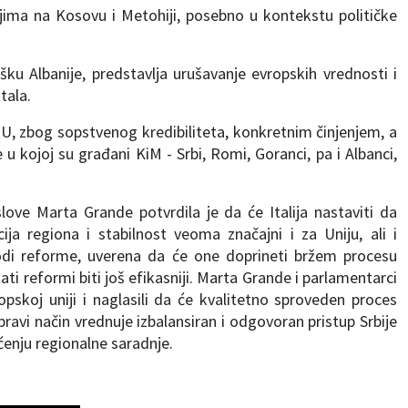
ima na Kosovu i Metohiji, posebno u kontekstu političke
šku Albanije, predstavlja urušavanje evropskih vrednosti i
tala.
, zbog sopstvenog kredibiliteta, konkretnim činjenjem, a
u kojoj su građani KiM - Srbi, Romi, Goranci, pa i Albanci,
ove Marta Grande potvrdila je da će Italija nastaviti da
ja regiona i stabilnost veoma značajni i za Uniju, ali i
ovodi reforme, uverena da će one doprineti bržem procesu
tati reformi biti još efikasniji. Marta Grande i parlamentarci
pskoj uniji i naglasili da će kvalitetno sproveden proces
 pravi način vrednuje izbalansiran i odgovoran pristup Srbije
ćenju regionalne saradnje.