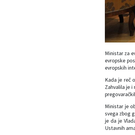
Ministar za e
evropske pos
evropskih int
Kada je reč o
Zahvalila je 
pregovaračkih
Ministar je 
svega zbog gr
je da je Vlad
Ustavnih aman