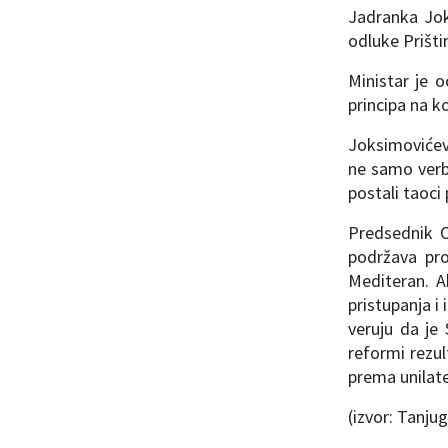
Jadranka Jok
odluke Prištin
Ministar je o
principa na k
Joksimovićev
ne samo verba
postali taoci
Predsednik O
podržava pro
Mediteran. A
pristupanja i 
veruju da je 
reformi rezul
prema unilate
(izvor: Tanjug