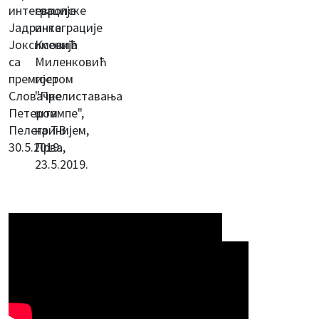
интеграције
европске
Јадранка
интеграције
Јоксимовић
Ксенија
са
Миленковић
премијером
гост
Словачке
"Прелиставања
Петером
штампе",
Пелегринијем,
на ТВ
30.5.2019.
Прва,
23.5.2019.