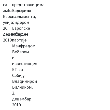
са
представницима
амбасадорима
Европског
Европске
парламента,
уније,
лидером
20.
Европске
децембар
народне
2019.
партије
Манфредом
Вебером
и
известиоцем
ЕП за
Србију
Владимиром
Билчиком,
2.
децембар
2019.