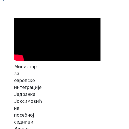
Министар
за
европске
интеграције
Јадранка
Јоксимовић
на
посебној
седници
Владе