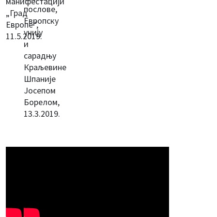
манифестацији
послове,
„Град
Европску
Европе“,
унију
11.5.2019.
и
сарадњу
Краљевине
Шпаније
Јосепом
Борелом,
13.3.2019.