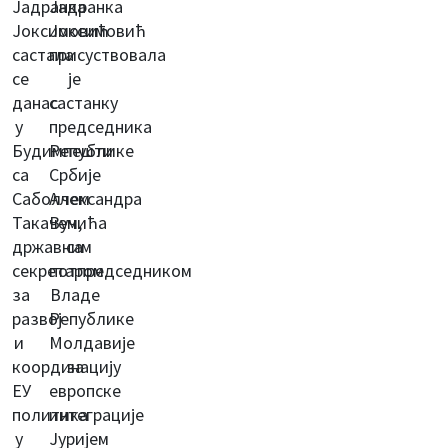
Јадранка
Јадранка
Јоксимовић
Јоксимовић
састала
присуствовала
се
је
данас
састанку
у
председника
Будимпешти
Републике
са
Србије
Саболчем
Александра
Такачем,
Вучића
државним
са
секретаром
потпредседником
за
Владе
развој
Републике
и
Молдавије
координацију
за
ЕУ
европске
политика
интеграције
у
Јуријем