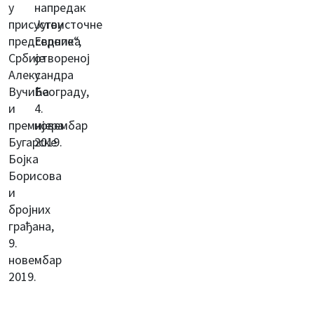
у
напредак
присуству
Југоисточне
председника
Европе“,
Србије
отвореној
Александра
у
Вучића
Београду,
и
4.
премијера
новембар
Бугарске
2019.
Бојка
Борисова
и
бројних
грађана,
9.
новембар
2019.