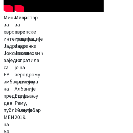
Министар
Министар
за
за
европске
европске
интеграције
интеграције
Јадранка
Јадранка
Јоксимовић
Јоксимовић
заједно
испратила
са
је на
ЕУ
аеродрому
амбасадорима
премијера
на
Албаније
представљању
Едија
две
Раму,
публикације
10.октобар
МЕИ
2019.
на
64.