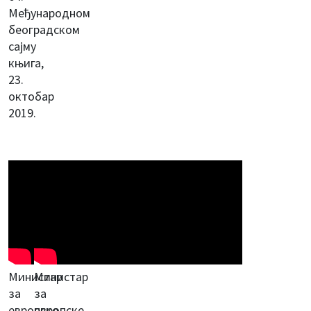
Међународном
београдском
сајму
књига,
23.
октобар
2019.
Министар
Министар
за
за
европске
европске