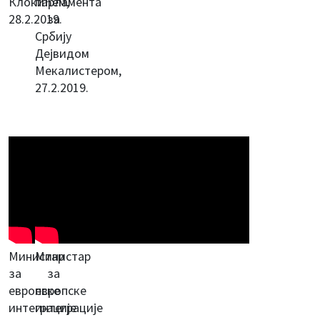
Клокићем,
парламента
28.2.2019.
за
Србију
Дејвидом
Мекалистером,
27.2.2019.
Министар
Министар
за
за
европске
европске
интеграције
интеграције