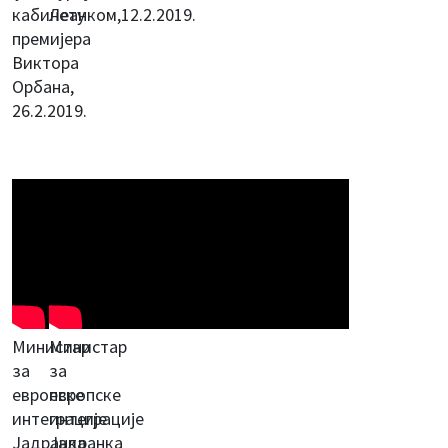
кабинету
Леанком,12.2.2019.
премијера
Виктора
Орбана,
26.2.2019.
Министар
Министар
за
за
европске
европске
интеграције
интеграције
Јадранка
Јадранка