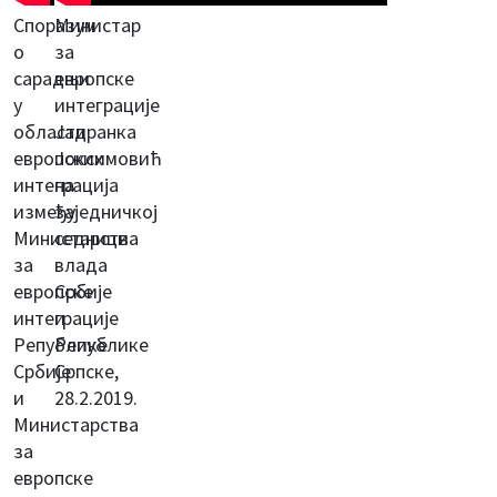
Споразум
Министар
о
за
сарадњи
европске
у
интеграције
области
Јадранка
европских
Јоксимовић
интеграција
на
између
заједничкој
Министарства
седници
за
влада
европске
Србије
интеграције
и
Републике
Републике
Србије
Српске,
и
28.2.2019.
Министарства
за
европске