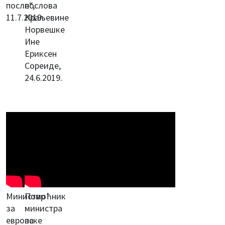
после“,
послова
11.7.2019.
Краљевине
Норвешке
Ине
Ериксен
Сореиде,
24.6.2019.
Министар
Помоћник
за
министра
европске
за