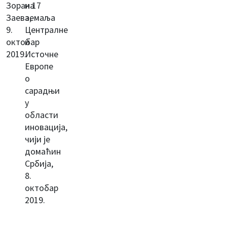
Зорана
и 17
Заева,
земаља
9.
Централне
октобар
и
2019.
Источне
Европе
о
сарадњи
у
области
иновација,
чији је
домаћин
Србија,
8.
октобар
2019.