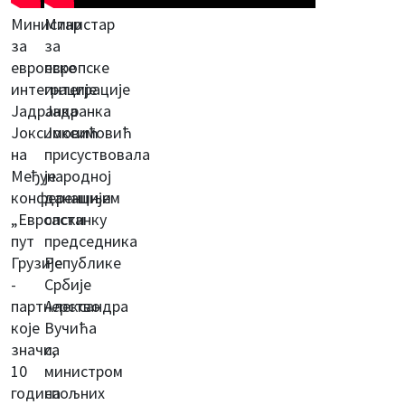
Министар
Министар
за
за
европске
европске
интеграције
интеграције
Јадранка
Јадранка
Јоксимовић
Јоксимовић
на
присуствовала
Међународној
је
конференцији
данашњем
„Европски
састанку
пут
председника
Грузије
Републике
-
Србије
партнерство
Александра
које
Вучића
значи,
са
10
министром
година
спољних