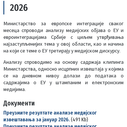
2026
Министарство за европске интеграције сваког
месеца спроводи анализу медијских објава о ЕУ и
евроинтеграцијама Србије с циљем утврђивања
најзаступљенијих тема у овој области, као и начина
на који се теме о ЕУ третирају у медијском дискурсу.
Анализу спроводимо на основу садржаја клипинга
Министарства, односно исцрпних извештаја у којима
се на дневном нивоу долази до података о
садржајима о ЕУ у штампаним и електронским
медијима.
Документи
Преузмите резултате анализе медијског
извештавања за јануар 2026.
(491 Kb)
Преузмите резултате анализе медијског