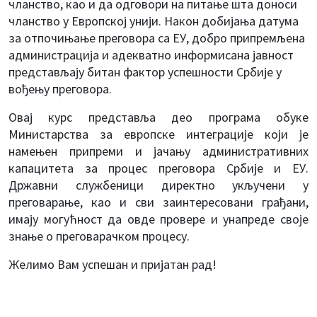
чланство, као и да одговори на питање шта доноси
чланство у Европској унији. Након добијања датума
за отпочињање преговора са ЕУ, добро припремљена
администрација и адекватно информисана јавност
представљају битан фактор успешности Србије у
вођењу преговора.
Овај курс представља део програма обуке
Министарства за европске интеграције који је
намењен припреми и јачању административних
капацитета за процес преговора Србије и ЕУ.
Државни службеници директно укључени у
преговарање, као и сви заинтересовани грађани,
имају могућност да овде провере и унапреде своје
знање о преговарачком процесу.
Желимо Вам успешан и пријатан рад!