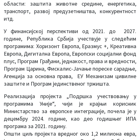
области: заштита животне средине, енергетика,
транспорт, развој предузетништва, конкурентност
итд.
У финансијској перспективи од 2021. до 2027.
године, Република Србија учествује у следећим
програмима: Хоризонт Европа, Еразмус +, Креативна
Европа, Дигитална Европа, Европски социјални фонд
плус, Програм Грађани, једнакост, права и вредности,
Програм Царина, Фискалис-Јачање пореске сарадње,
Агенција за основна права, ЕУ Механизам цивилне
заштите и Програм јединственог тржишта.
Реализација пројекта „Подршка учествовању у
програмима Уније“, чији је крајњи корисник
Министарство за европске интеграције, почела је у
децембру 2024. године, као део годишњег ИПА
програма за 2021. годину.
Општи циљ пројекта вредног око 1,2 милиона евра,