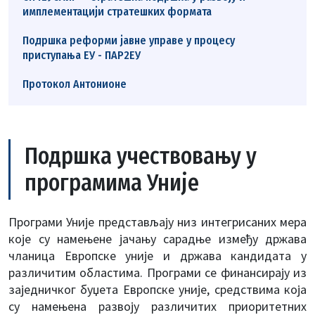
имплементацији стратешких формата
Подршка реформи јавне управе у процесу
приступања ЕУ - ПАР2ЕУ
Протокол Антонионе
Подршка учествовању у
програмима Уније
Програми Уније представљају низ интегрисаних мера
које су намењене јачању сарадње између држава
чланица Европске уније и држава кандидата у
различитим областима. Програми се финансирају из
заједничког буџета Европске уније, средствима која
су намењена развоју различитих приоритетних