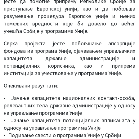
јесте да помогне припрему Републике Србије за
приступање Европској унији, као и да побољша
разумевање процедура Европске уније и њених
темељних вредности које би довело до већег
учешћа Србије у програмима Уније.
Сврха пројекта јесте побољшање апсорпције
фондова из програма Уније, ојачавањем управљачких
капацитета државне администрације и
потенцијалних корисника, као и припрема
институција за учествовање у програмима Уније.
Очекивани резултати:
• Јачање капацитета националних контакт-особа,
релевантних тела државне администрације у односу
на управљање програмима Уније
• Јачање капацитета потенцијалних апликаната у
односу на управљање програмима Уније
• Подизање свести о програмима Уније у Србији