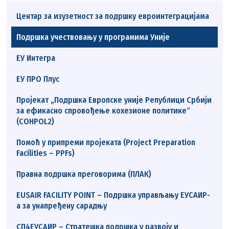
Центар за изузетност за подршку евроинтеграцијама
Подршка учествовању у програмима Уније
ЕУ Интегра
ЕУ ПРО Плус
Пројекат „Подршка Европске уније Републици Србији
за ефикасно спровођење кохезионе политике“
(COHPOL2)
Помоћ у припреми пројеката (Project Preparation
Facilities – PPFs)
Правна подршка преговорима (ПЛАК)
EUSAIR FACILITY POINT – Подршка управљању ЕУСАИР-
а за унапређену сарадњу
СП4ЕУСАИР – Стратешка подршка у развоју и