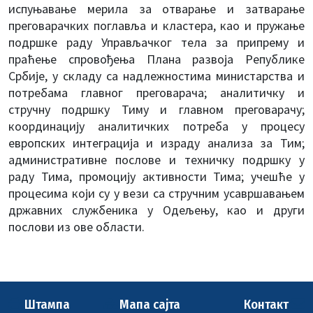
испуњавање мерила за отварање и затварање
преговарачких поглавља и кластера, као и пружање
подршке раду Управљачког тела за припрему и
праћење спровођења Плана развоја Републике
Србије, у складу са надлежностима министарства и
потребама главног преговарача; аналитичку и
стручну подршку Тиму и главном преговарачу;
координацију аналитичких потреба у процесу
европских интеграција и израду анализа за Тим;
административне послове и техничку подршку у
раду Тима, промоцију активности Тима; учешће у
процесима који су у вези са стручним усавршавањем
државних службеника у Одељењу, као и други
послови из ове области.
Штампа
Мапа сајта
Контакт