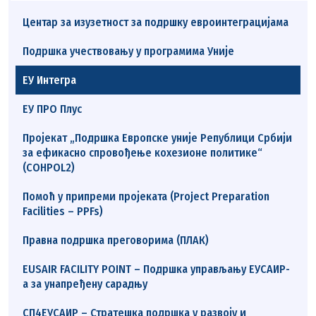
Центар за изузетност за подршку евроинтеграцијама
Подршка учествовању у програмима Уније
ЕУ Интегра
ЕУ ПРО Плус
Пројекат „Подршка Европске уније Републици Србији
за ефикасно спровођење кохезионе политике“
(COHPOL2)
Помоћ у припреми пројеката (Project Preparation
Facilities – PPFs)
Правна подршка преговорима (ПЛАК)
EUSAIR FACILITY POINT – Подршка управљању ЕУСАИР-
а за унапређену сарадњу
СП4ЕУСАИР – Стратешка подршка у развоју и