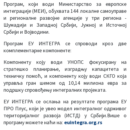
Програм, који води Министарство за европске
интеграције (МЕИ), обухвата 144 локалне самоуправе
и регионалне развојне агенције у три региона -
Шумадији и Западној Србији, Јужној и Источној
Србији и Војводини.
Програм ЕУ ИНТЕГРА се спроводи кроз две
комплементарне компоненте:
Компоненту коју води УНОПС фокусирану на
стратешко планирање, изградњу капацитета и
техничку помоћ, и компоненту коју води СКГО која
управља гран шемом од 10,14 милиона евра за
подршку спровођењу интегралних пројеката.
ЕУ ИНТЕГРА се ослања на резултате програма ЕУ
ПРО Плус, који је увео модел интегралног одрживог
територијалног развоја (ИСТД) у Србији.Више о
програму можете наћи на:
euintegra.org.rs