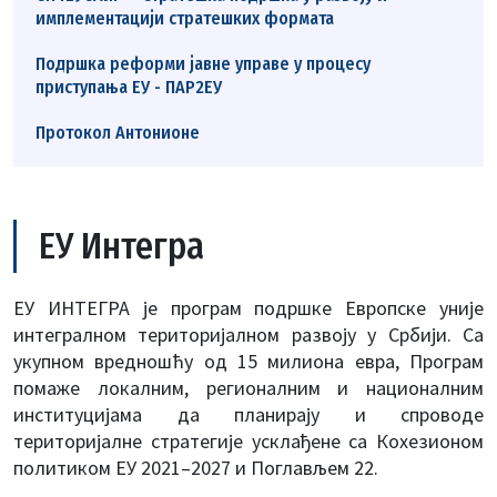
имплементацији стратешких формата
Подршка реформи јавне управе у процесу
приступања ЕУ - ПАР2ЕУ
Протокол Антонионе
ЕУ Интегра
ЕУ ИНТЕГРА је програм подршке Европске уније
интегралном територијалном развоју у Србији. Са
укупном вредношћу од 15 милиона евра, Програм
помаже локалним, регионалним и националним
институцијама да планирају и спроводе
територијалне стратегије усклађене са Кохезионом
политиком ЕУ 2021–2027 и Поглављем 22.