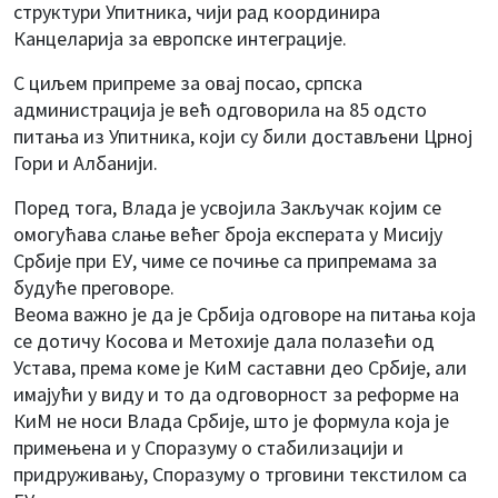
структури Упитника, чији рад координира
Канцеларија за европске интеграције.
С циљем припреме за овај посао, српска
администрација је већ одговорила на 85 одсто
питања из Упитника, који су били достављени Црној
Гори и Албанији.
Поред тога, Влада је усвојила Закључак којим се
омогућава слање већег броја експерата у Мисију
Србије при ЕУ, чиме се почиње са припремама за
будуће преговоре.
Веома важно је да је Србија одговоре на питања која
се дотичу Косова и Метохије дала полазећи од
Устава, према коме је КиМ саставни део Србије, али
имајући у виду и то да одговорност за реформе на
КиМ не носи Влада Србије, што је формула која је
примењена и у Споразуму о стабилизацији и
придруживању, Споразуму о трговини текстилом са