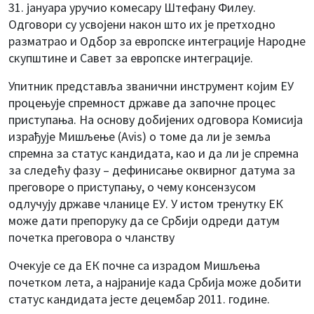
31. јануара уручиo комесару Штефану Филеу.
Одговори су усвојени након што их је претходно
разматрао и Одбор за европске интеграције Народне
скупштине и Савет за европске интеграције.
Упитник представља званични инструмент којим ЕУ
процењује спремност државе да започне процес
приступања. На основу добијених одговора Комисија
израђује Мишљење (Avis) о томе да ли је земља
спремна за статус кандидата, као и да ли је спремна
за следећу фазу – дефинисање оквирног датума за
преговоре о приступању, о чему консензусом
одлучују државе чланице ЕУ. У истом тренутку ЕК
може дати препоруку да се Србији одреди датум
почетка преговора о чланству
Очекује се да ЕК почне са израдом Мишљења
почетком лета, а најраније када Србија може добити
статус кандидата јесте децембар 2011. године.