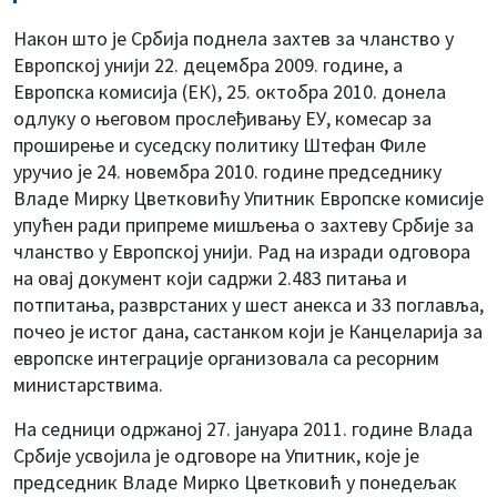
Након што је Србија поднела захтев за чланство у
Европској унији 22. децембра 2009. године, а
Европска комисија (ЕК), 25. октобра 2010. донела
одлуку о његовом прослеђивању ЕУ, комесар за
проширење и суседску политику Штефан Филе
уручио jе 24. новембра 2010. године председнику
Владе Мирку Цветковићу Упитник Европске комисије
упућен ради припреме мишљења о захтеву Србије за
чланство у Европској унији. Рад на изради одговора
на овај документ који садржи 2.483 питања и
потпитања, разврстаних у шест анекса и 33 поглавља,
почео је истог дана, састанком који је Канцеларија за
европске интеграције организовала са ресорним
министарствима.
На седници одржаној 27. јануара 2011. године Влада
Србије усвојила је одговоре на Упитник, које je
председник Владе Мирко Цветковић у понедељак