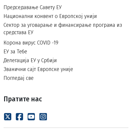
Председавање Савету ЕУ
Национални конвент о Европској унији
Сектор за уговарање и финансирање програма из
средстава ЕУ
Корона вирус COVID -19
ЕУ за Тебе
Делегација ЕУ у Србији
Званични сајт Европске уније
Погледај све
Пратите нас