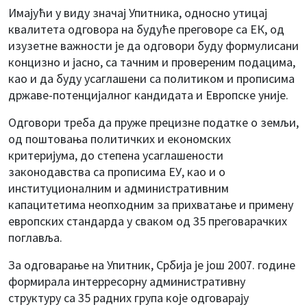
Имајући у виду значај Упитника, односно утицај
квалитета одговора на будуће преговоре са ЕК, од
изузетне важности је да одговори буду формулисани
концизно и јасно, са тачним и провереним подацима,
као и да буду усаглашени са политиком и прописима
државе-потенцијалног кандидата и Европске уније.
Одговори треба да пруже прецизне податке о земљи,
од поштовања политичких и економских
критеријума, до степена усаглашености
законодавства са прописима ЕУ, као и о
институционалним и административним
капацитетима неопходним за прихватање и примену
европских стандарда у сваком од 35 преговарачких
поглавља.
За одговарање на Упитник, Србија је још 2007. године
формирала интерресорну административну
структуру са 35 радних група које одговарају