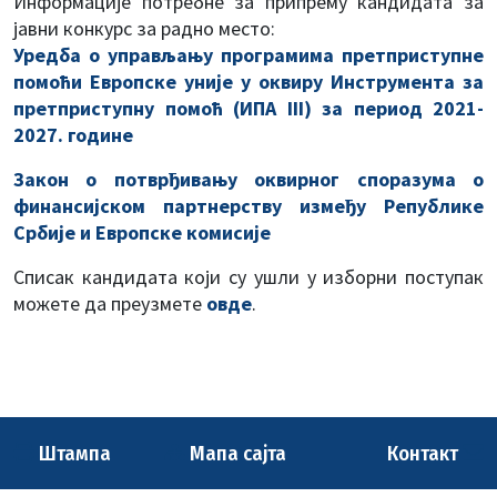
Информације потребне за припрему кандидата за
јавни конкурс за раднo местo:
Уредба о управљању програмима претприступне
помоћи Европске уније у оквиру Инструмента за
претприступну помоћ (ИПА III) за период 2021-
2027. године
Закон о потврђивању оквирног споразума о
финансијском партнерству између Републике
Србије и Европске комисије
Списак кандидата који су ушли у изборни поступак
можете да преузмете
овде
.
Штампа
Мапа сајта
Контакт