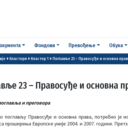
окумента
Фондови
Превођење
Обука
ије
Кластери
Кластер 1
Поглавље 23 – Правосуђе и основна пра
вље 23 – Правосуђе и основна п
поглавља и преговора
 о поглављу Правосуђе и основна права, потребно је и
са проширења Европске уније 2004. и 2007. године. Прет