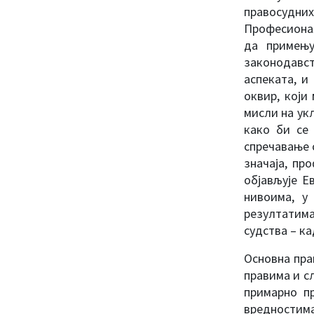
правосудних
Професионал
да примењу
законодавст
аспеката, и
оквир, који
мисли на ук
како би се 
спречавање 
значаја, пр
објављује Е
нивоима, у
резултатима
судства – к
Основна пра
правима и с
примарно пр
вредностима