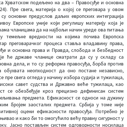
 са Хрватском подељено на два – Правосуђе и основна
4). Пре свега, материја о којој се преговара у овом
 су основни предуслов даљих европских интеграција
воу Европске уније који регулишу материју која је
вама чланицама да на најбољи начин уреде ова питања
су темељне вредности на којима почива Европска
нтар преговарачког процеса ставља владавину права,
ђе и основна права и Правда, слобода и безбедност
је ће државе чланице сматрати да су у складу са
овна дела, и то су: реформа правосуђа, борба против
а обухвата неопходност да оно постане независно,
 пре свега огледа у начину избора судија и тужилаца,
Високи савет судства и Државно веће тужилаца, као
ост се обезбеђује кроз прецизно дефинисан систем
дељивања предмета. Ефикасност се односи на дужину
ким бројем заосталих предмета. Србија у томе није
итивној оцени ефикасности правосуђа. Потребно је
ањивао и како би то омогућило већу правну сигурност у
ку. Јасно постављен систем одговорности носилаца