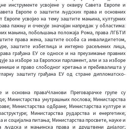
дне инструменте усвојене у оквиру Савета Европе и
 Савета Европе о заштити људских права и основних
ет Европе усвојио на тему заштите мањина, културних
рава пажњу и очекује значајан напредак у областима:
лних мањина, побољшања положаја Рома, права ЛГБТИ
аштите права жена, заштите особа са инвалидитетом,
уре, заштите избеглица и интерно расељених лица,
рава грађана ЕУ се односе и на преузимање правних
дује за изборе за Европски парламент, али и за изборе
ефинише и право слободног кретања и пребивалишта у
уларну заштиту грађана ЕУ од стране дипломатско-
ђе и основна праваЧланови Преговарачке групе су
вде; Министарства унутрашњих послова; Министарства
раве; Министарства одбране; Министарства културе и
аструктуре; Министарства рударства и енергетике;
 и социјална питања; Министарства просвете, науке и
за људска и мањинска права и друштвени дијалог;