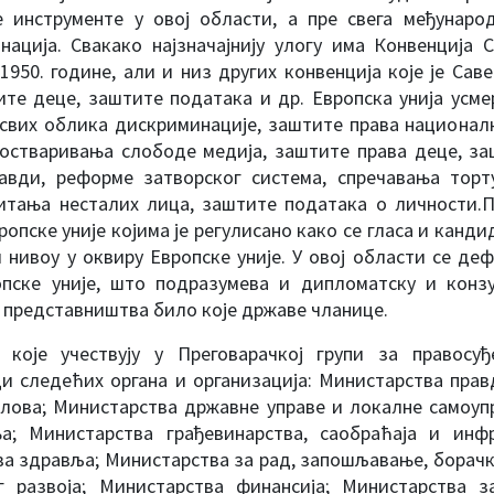
 инструменте у овој области, а пре свега међунаро
нација. Свакако најзначајнију улогу има Конвенција
1950. године, али и низ других конвенција које је Сав
ите деце, заштите података и др. Европска унија усме
свих облика дискриминације, заштите права национа
 остваривања слободе медија, заштите права деце, з
равди, реформе затворског система, спречавања торт
тања несталих лица, заштите података о личности.П
опске уније којима је регулисано како се гласа и канди
 нивоу у оквиру Европске уније. У овој области се д
опске уније, што подразумева и дипломатску и конз
 представништва било које државе чланице.
е које учествују у Преговарачкој групи за правосу
и следећих органа и организација: Министарства пра
лова; Министарства државне управе и локалне самоуп
а; Министарства грађевинарства, саобраћаја и инфр
а здравља; Министарства за рад, запошљавање, борачка
г развоја; Министарства финансија; Министарства 