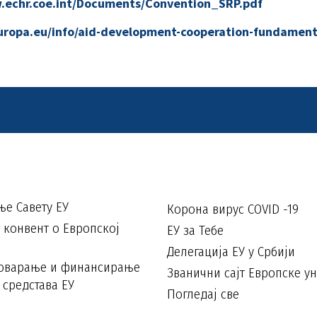
.echr.coe.int/Documents/Convention_SRP.pdf
europa.eu/info/aid-development-cooperation-fundamenta
е Савету ЕУ
Корона вирус COVID -19
конвент о Европској
ЕУ за Тебе
Делегација ЕУ у Србији
говарање и финансирање
Званични сајт Европске ун
 средстава ЕУ
Погледај све