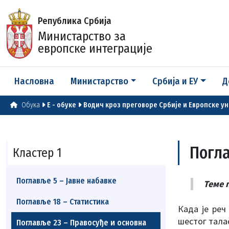
Република Србија
Министарство за
европске интеграције
Насловна
Министарство
Србија и ЕУ
Д
Обука
E - обуке
Водич кроз преговоре Србије и Европске ун
Погла
Кластер 1
Поглавље 5 – Јавне набавке
Теме 
Поглавље 18 – Статистика
Када је реч
шестог тала
Поглавље 23 – Правосуђе и основна