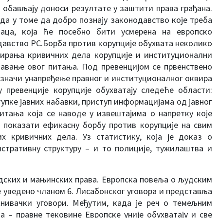
 обављају доноси резултате у заштити права грађана.
да у томе да добро познају законодавство које треба
аца, која ће посебно бити усмерена на европско
давство РС.Борба против корупције обухвата неколико
суирања кривичних дела корупције и институционални
авање овог питања. Под превенцијом се првенствено
о значи унапређење правног и институционалног оквира
 превенције корупције обухватају следеће области:
упке јавних набавки, приступ информацијама од јавног
питања која се наводе у извештајима о напретку које
је показати ефикасну борбу против корупције на свим
 кривичних дела. Уз статистику, која је доказ о
истративну структуру – и то полиције, тужилаштва и
дских и мањинских права. Европска повеља о људским
е уведено чланом 6. Лисабонског уговора и представља
снивачки уговори. Међутим, када је реч о темељним
а – правне тековине Европске уније обухватају и све