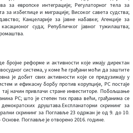
а за европске интеграције; Регулаторног тела за
та за избеглице и миграције; Високог савета судства;
авство; Канцеларије за јавне набавке; Агенције за
 касационог суда; Републичког јавног тужилаштва;
иромаштва.
де бројне реформе и активности које имају директан
восудног система, у коме ће грађани моћи да заштите
овна је добит свих активности које се предузимају у
истем и ефикасну борбу против корупције, РС постаје
а тај начин привлачи стране инвеститоре. Побољшање
нина РС; што је степен тих права већи, грађанима се
демократских друштава.Експланаторни скрининг за
рални скрининг за Поглавље 23 одржан је од 9. до 10.
 Основе. Поглавље је отворено 2016. године.