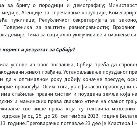
ва за бригу о породици и демографију; Министарств
 медије; Агенције за спречавање корупције; Комесарија
ћа тужилаца; Републичког секретаријата за законод
у; Повереника за заштиту равноправности; Врховног
академије; Тима за социјално укључивање и смањење с
е корист и резултат за Србију?
ила услове из овог поглавља, Србија треба да спрове
вакодневни живот грађана. Установљавање поузданог пра
 и да у оптималном року добију коначне пресуде, осн
орме правосуђа. Осим тога, уз ефикасан правосудни с
 има стабилан правни систем и поуздана земља која н
ских и мањинских права свакако утиче на сваког грађа
уживање све више права која су тековина модерних 
 одржан је од 25. до 26. септембра 2013. године.Билате
3. године.Преговарачко поглавље 23 део је Кластера 1 –