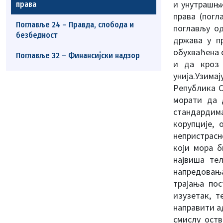
и унутрашњи
права
права (погл
Поглавље 24 – Правда, слобода и
поглављу од
безбедност
држава у пр
обухваћена 
Поглавље 32 – Финансијски надзор
и да кроз 
унија.Узима
Република С
морати да 
стандардима
корупције,
непристрасн
који мора б
највиша те
напредовања
трајања пос
изузетак, 
направити а
смислу ост