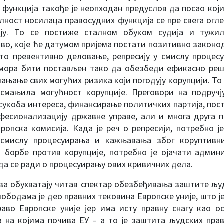
 функција такође је неопходан предуслов да посао који
ност носилаца правосудних функција се пре свега огле
ју. То се постиже сталном обуком судија и тужил
во, које ће датумом пријема постати позитивно законо
 то превентивно деловање, репресију у смислу проце
 мора бити постављен тако да обезбеди ефикасно реш
лањање свих могућих ризика који погодују корупцији. Т
смањила могућност корупције. Преговори на подручју
сукоба интереса, финансирање политичких партија, пост
офесионализацију државне управе, али и многа друга 
вропска комисија. Када је реч о репресији, потребно 
 смислу процесуирања и кажњавања због коруптивних
 борбе против корупције, потребно је ојачати админ
ада се ради о процесуирању ових кривичних дела.
ва обухватају читав спектар обезбеђивања заштите љу
лободама је део правних тековина Европске уније, што ј
аво Европске уније јер има исту правну снагу као о
 на којима почива ЕУ – а то је заштита људских прав