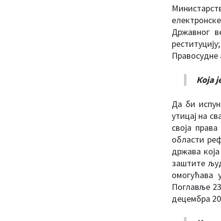
Министарст
електронске
Државног ве
реституциј
Правосудне 
Која ј
Да би испун
утицај на с
своја права
области реф
држава која
заштите људ
омогућава 
Поглавље 23
децембра 201