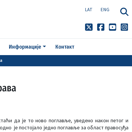
LAT
ENG
Информације
Контакт
ва
рава
стаћи да је то ново поглавље, уведено након петог и
ходно је постојало једно поглавље за област правосуђа