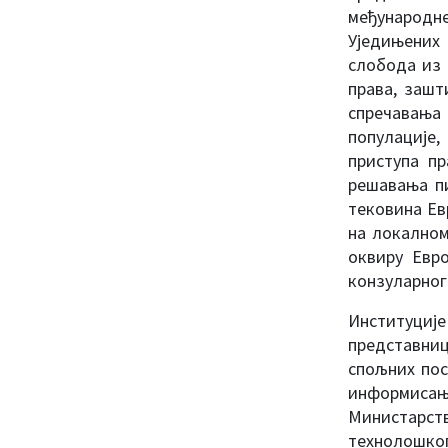
међународне
Уједињених 
слобода из 
права, зашт
спречавања 
популације,
приступа п
решавања пи
тековина Евр
на локалном
оквиру Евр
конзуларног
Институциј
представниц
спољних пос
информисањ
Министарств
технолошко