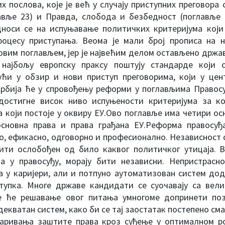
х послова, које је већ у случају приступних преговора
авље 23) и Правда, слобода и безбедност (поглавље 2
носи се на испуњавање политичких критеријума који
оцесу приступања. Веома је мали број прописа на ни
овим поглављем, јер је највећим делом остављено држа
најбољу европску праксу поштују стандарде који 
јући у обзир и нови приступ преговорима, који у це
рбија ће у спровођењу реформи у поглављима Правосу
достигне висок ниво испуњености критеријума за ко
 који постоје у оквиру ЕУ.Ово поглавље има четири осн
 основна права и права грађана ЕУ.Реформа правосуђ
о, ефикасно, одговорно и професионално. Независност се
ити ослобођен од било каквог политичког утицаја. 
ла у правосуђу, морају бити независни. Непристрасн
 у каријери, али и потпуно аутоматизован систем до
тупка. Многе државе кандидати се суочавају са вели
те ће решавање овог питања умногоме допринети поз
декватан систем, како би се тај заостатак постепено см
варивања заштите права кроз суђење у оптималном ро