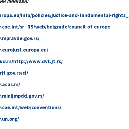
ни линкови:
europa.eu/info/policies/justice-and-fundamental-rights
.coe.int/sr_RS/web/belgrade/council-of-europe
.mpravde.gov.rs/
.eurojust.europa.eu/
sud.rs/http://www.dvt.jt.rs/
jt.gov.rs/ci/
.acas.rs/
.minljmpdd.gov.rs/
.coe.int/web/conventions/
.un.org/