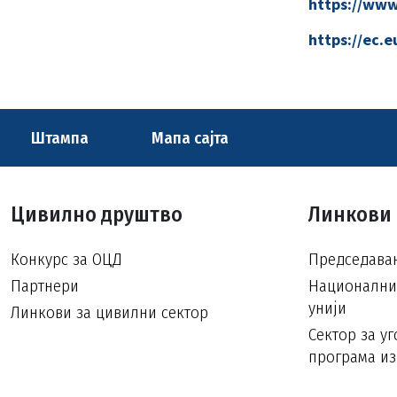
https://www
https://ec.
Штампа
Мапа сајта
Цивилно друштво
Линкови
Конкурс за ОЦД
Председавањ
Партнери
Национални 
унији
Линкови за цивилни сектор
Сектор за у
програма из