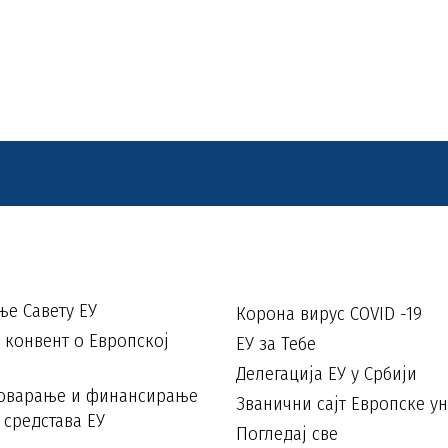
е Савету ЕУ
Корона вирус COVID -19
конвент о Европској
ЕУ за Тебе
Делегација ЕУ у Србији
говарање и финансирање
Званични сајт Европске ун
 средстава ЕУ
Погледај све