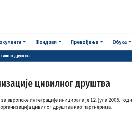
окумента
Фондови
Превођење
Обука
ивилног друштва
низације цивилног друштва
за европске интеграције иницирала је 12. јула 2005. го
 организација цивилог друштва као партнерима.