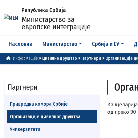
Република Србија
Министарство за
европске интеграције
Насловна
Министарство
Србија и ЕУ
Д
Информације
Цивилно друштво
Партнери
Организације ц
Орга
Партнери
Канцеларија 
Привредна комора Србије
од преко 90
Организације цивилног друштва
Универзитети