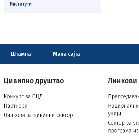
Институти
Штампа
Мапа сајта
Цивилно друштво
Линкови
Конкурс за ОЦД
Председавањ
Партнери
Национални 
унији
Линкови за цивилни сектор
Сектор за у
програма из