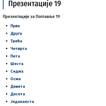
Презентације 19
Презентације за Поглавље 19
Прва
Друга
Трећа
Четврта
Пета
Шеста
Седма
Осма
Девета
Десeта
Једанаеста