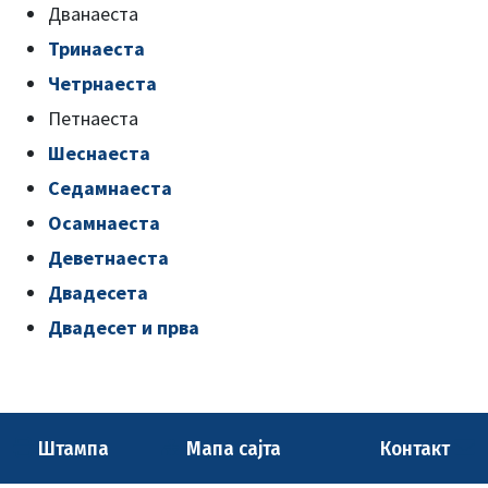
Дванаеста
Тринаеста
Четрнаеста
Петнаеста
Шеснаеста
Седамнаеста
Осамнаеста
Деветнаеста
Двадесета
Двадесет и прва
Штампа
Мапа сајта
Контакт