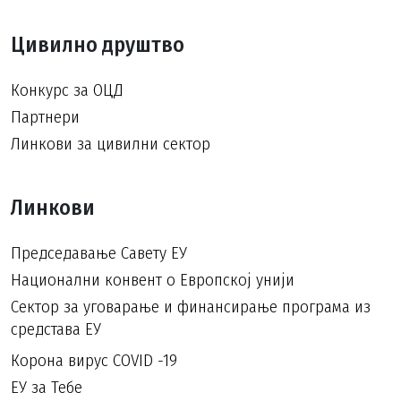
Цивилно друштво
Конкурс за ОЦД
Партнери
Линкови за цивилни сектор
Линкови
Председавање Савету ЕУ
Национални конвент о Европској унији
Сектор за уговарање и финансирање програма из
средстава ЕУ
Корона вирус COVID -19
ЕУ за Тебе