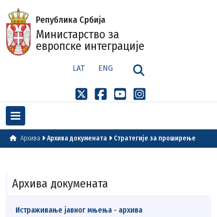
Република Србија
Министарство за
европске интеграције
LAT
ENG
Архива
Архива докумената
Стратегије за проширење
Архива докумената
Истраживање јавног мњења - архива