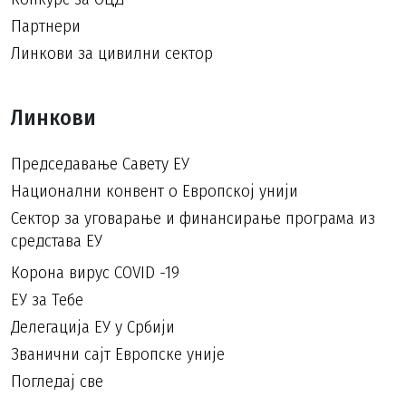
Партнери
Линкови за цивилни сектор
Линкови
Председавање Савету ЕУ
Национални конвент о Европској унији
Сектор за уговарање и финансирање програма из
средстава ЕУ
Корона вирус COVID -19
ЕУ за Тебе
Делегација ЕУ у Србији
Званични сајт Европске уније
Погледај све