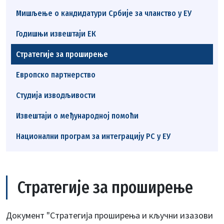
Мишљење о кандидатури Србије за чланство у ЕУ
Годишњи извештаји ЕК
Стратегије за проширење
Европско партнерство
Студија изводљивости
Извештаји о међународној помоћи
Национални програм за интеграцију РС у ЕУ
Стратегије за проширење
Документ "Стратегија проширења и кључни изазови