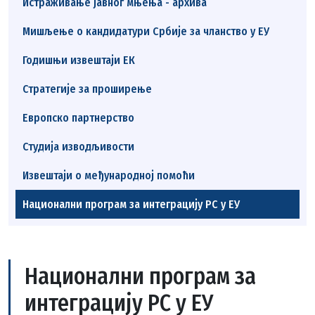
Истраживање јавног мњења - архива
Мишљење о кандидатури Србије за чланство у ЕУ
Годишњи извештаји ЕК
Стратегије за проширење
Европско партнерство
Студија изводљивости
Извештаји о међународној помоћи
Национални програм за интеграцију РС у ЕУ
Национални програм за
интеграцију РС у ЕУ