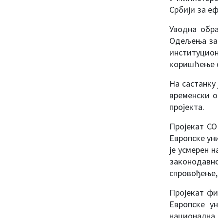
Србији за е
Уводна обр
Одељења за 
институцио
коришћење ф
На састанку
временски о
пројекта.
Пројекат CO
Европске ун
је усмерен 
законодавно
спровођење,
Пројекат фи
Европске у
национална 