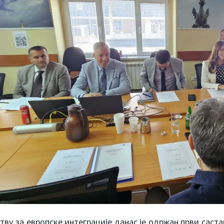
тву за европске интеграције данас је одржан први саст