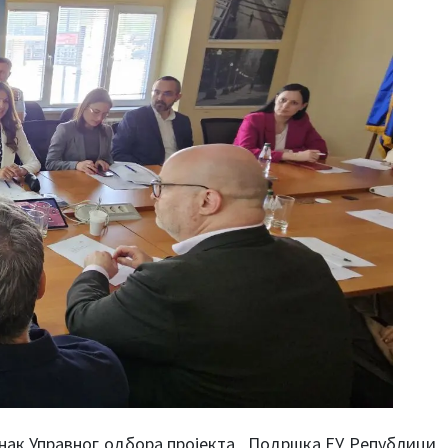
анак Управног одбора пројекта „Подршка ЕУ Републици