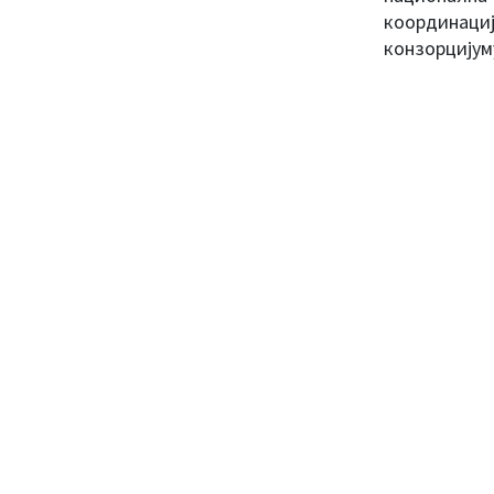
координаци
конзорцијум