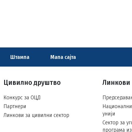
Штампа
Мапа сајта
Цивилно друштво
Линкови
Конкурс за ОЦД
Председавањ
Партнери
Национални 
унији
Линкови за цивилни сектор
Сектор за у
програма из