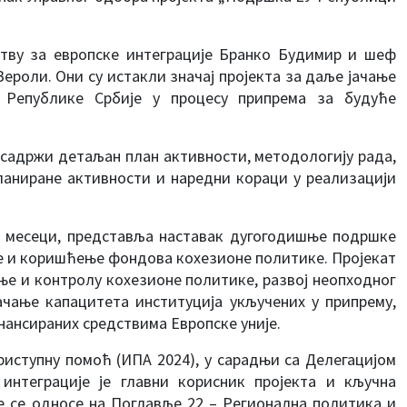
тву за европске интеграције Бранко Будимир и шеф
ероли. Они су истакли значај пројекта за даље јачање
а Републике Србије у процесу припрема за будуће
ји садржи детаљан план активности, методологију рада,
планиране активности и наредни кораци у реализацији
36 месеци, представља наставак дугогодишње подршке
ње и коришћење фондова кохезионе политике. Пројекат
ње и контролу кохезионе политике, развој неопходног
ачање капацитета институција укључених у припрему,
нансираних средствима Европске уније.
риступну помоћ (ИПА 2024), у сарадњи са Делегацијом
интеграције је главни корисник пројекта и кључна
е се односе на Поглавље 22 – Регионална политика и