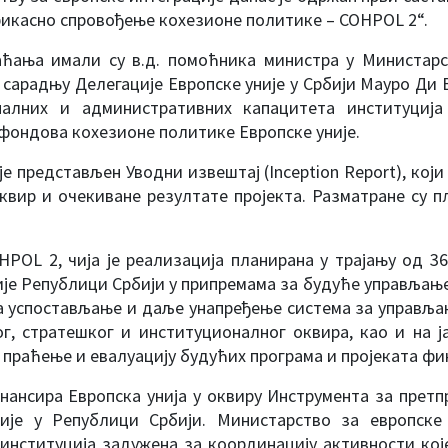
фикасно спровођење кохезионе политике – COHPOL 2“.
аћања имали су в.д. помоћника министра у Министарс
сарадњу Делегације Европске уније у Србији Мауро Ди В
налних и административних капацитета институциј
ондова кохезионе политике Европске уније.
 је представљен Уводни извештај (Inception Report), ко
квир и очекиване резултате пројекта. Разматране су 
HPOL 2, чија је реализација планирана у трајању од 
ије Републици Србији у припремама за будуће управља
на успостављање и даље унапређење система за управља
г, стратешког и институционалног оквира, као и на ј
 праћење и евалуацију будућих програма и пројеката фи
нансира Европска унија у оквиру Инструмента за претп
није у Републици Србији. Министарство за европске 
институција задужена за координацију активности кој