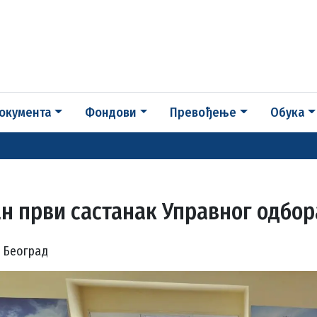
окумента
Фондови
Превођење
Обука
н први састанак Управног одбора
 | Београд