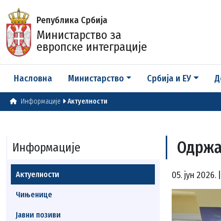
Република Србија
Министарство за
европске интеграције
Насловна
Министарство
Србија и ЕУ
Д
Информације
Актуелности
Одржа
Информације
Актуелности
05. јун 2026.
Чињенице
Јавни позиви