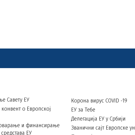
е Савету ЕУ
Корона вирус COVID -19
конвент о Европској
ЕУ за Тебе
Делегација ЕУ у Србији
говарање и финансирање
Званични сајт Европске ун
 средстава ЕУ