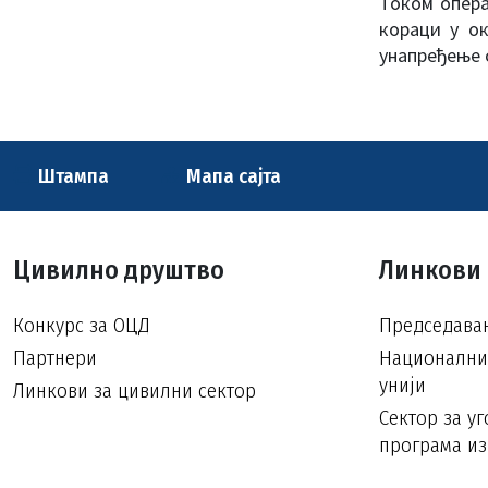
Током опера
кораци у ок
унапређење 
Штампа
Мапа сајта
Цивилно друштво
Линкови
Конкурс за ОЦД
Председавањ
Партнери
Национални 
унији
Линкови за цивилни сектор
Сектор за у
програма из