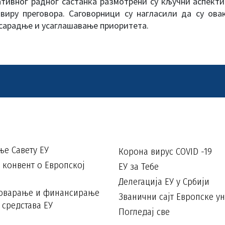
тивног радног састанка размотрени су кључни аспекти
виру преговора. Саговорници су нагласили да су ов
сарадње и усаглашавање приоритета.
е Савету ЕУ
Корона вирус COVID -19
конвент о Европској
ЕУ за Тебе
Делегација ЕУ у Србији
говарање и финансирање
Званични сајт Европске ун
 средстава ЕУ
Погледај све