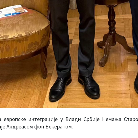
а европске интеграције у Влади Србије Немања Стар
ије Андреасом фон Бекератом.