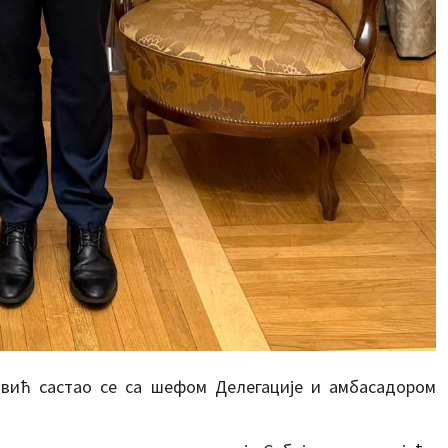
овић састао се са шефом Делегације и амбасадором