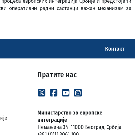
 процеса европских интеграција Србије и предстојећи
акви оперативни радни састанци важан механизам за
Контакт
Пратите нас
Министарство за европске
ије
интеграције
Немањина 34, 11000 Београд, Србија
+381 (0)11 3061 100