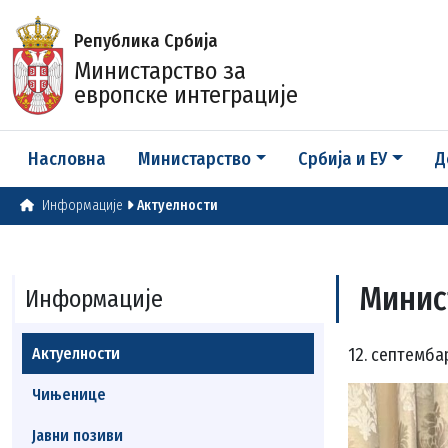
Република Србија
Министарство за
европске интеграције
Насловна
Министарство
Србија и ЕУ
Д
Информације
Актуелности
Минис
Информације
Актуелности
12. септемба
Чињенице
Јавни позиви