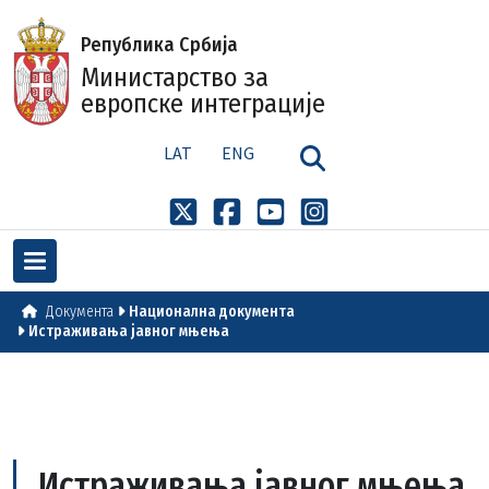
Република Србија
Министарство за
европске интеграције
LAT
ENG
Документа
Национална документа
Истраживања јавног мњења
Истраживања јавног мњења