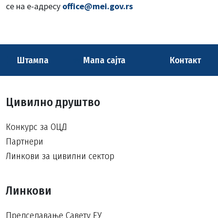
се на е-адресу
office@mei.gov.rs
Штампа
Мапа сајта
Контакт
Цивилно друштво
Конкурс за ОЦД
Партнери
Линкови за цивилни сектор
Линкови
Председавање Савету ЕУ