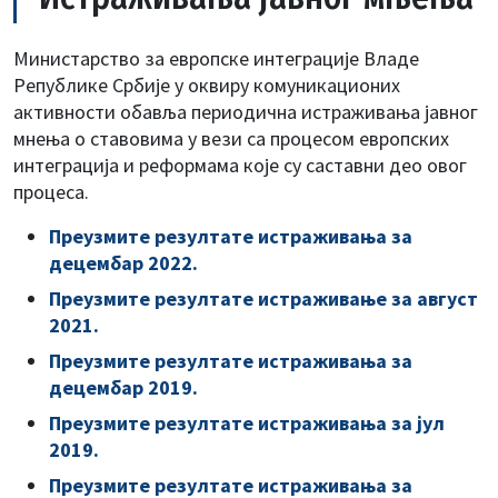
Министарство за европске интeграције Владе
Републике Србије у оквиру комуникационих
активности обавља периодична истраживања јавног
мнења о ставовима у вези са процесом европских
интеграција и реформама које су саставни део овог
процеса.
Преузмите резултате истраживања за
децембар 2022.
Преузмите резултате истраживање за август
2021.
Преузмите резултате истраживања за
децембар 2019.
Преузмите резултате истраживања за јул
2019.
Преузмите резултате истраживања за