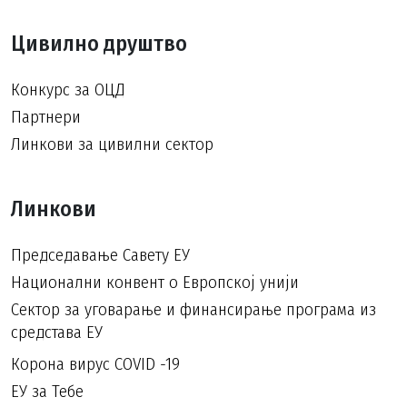
Цивилно друштво
Конкурс за ОЦД
Партнери
Линкови за цивилни сектор
Линкови
Председавање Савету ЕУ
Национални конвент о Европској унији
Сектор за уговарање и финансирање програма из
средстава ЕУ
Корона вирус COVID -19
ЕУ за Тебе