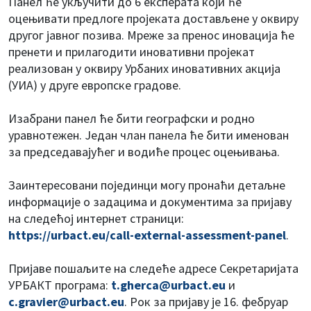
Панел ће укључити до 6 експерата који ће
оцењивати предлоге пројеката достављенe у оквиру
другог јавног позива. Мреже за пренос иновација ће
пренети и прилагодити иновативни пројекат
реализован у оквиру Урбаних иновативних акција
(УИА) у друге европске градове.
Изабрани панел ће бити географски и родно
уравнотежен. Један члан панела ће бити именован
за председавајућег и водиће процес оцењивања.
Заинтересовани појединци могу пронаћи детаљне
информације о задацима и документима за пријаву
на следећој интернет страници:
https://urbact.eu/call-external-assessment-panel
.
Пријаве пошаљите на следеће адресе Секретаријата
УРБАКТ програма:
t.gherca@urbact.eu
и
c.gravier@urbact.eu
. Рок за пријаву је 16. фебруар