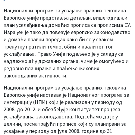
Национални програм за усвајање правних тековина
Европске уније представља детаљан, вишегодишњи
план усклађивања домаћих прописа са прописима ЕУ.
Израђен је тако да повезује европско законодавство
и домаћи правни поредак како би се у сваком
тренутку пратили темпо, обим и квалитет тог
усклађивања. Право Уније подељено је у складу са
надлежношћу државних органа, чиме је омогућено и
редовно планирање и праћење њихових
законодавних активности.
Национални програм за усвајање правних тековина
Европске уније наставак je Националног програма за
интеграцију (НПИ) који је реализовн у периоду од
2008. до 2012. и обезбеђује контитуитет процеса
усклађивања законодавства. Подсећамо да је у
целини, посматрајући прописе који су планирани за
усвајање у периоду од јула 2008. године до 31.