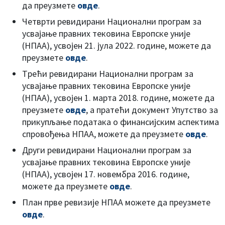
да преузмете
овде
.
Четврти ревидирани Национални програм за
усвајање правних тековина Европске уније
(НПАА), усвојен 21. јула 2022. године, можете да
преузмете
овде
.
Tрећи ревидирани Национални програм за
усвајање правних тековина Европске уније
(НПАА), усвојен 1. марта 2018. године, можете да
преузмете
овде
, a пратећи документ Упутство за
прикупљање података о финансијским аспектима
спровођења НПАА, можете да преузмете
овде
.
Други ревидирани Национални програм за
усвајање правних тековина Европске уније
(НПАА), усвојен 17. новембра 2016. године,
можете да преузмете
овде
.
План прве ревизије НПАА можете да преузмете
овде
.