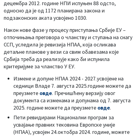
децембра 2012. године НПИ испуњен 88 одсто,
односно да је од 1172 планирана закона и
подзаконских аката усвојено 1030.
Након нове фазе у процесу приступања Србије ЕУ –
отпочињања преговора о чланству и ступања на снагу
ССП, уследила је ревизија НПАА, која осликава
детаљне планове у вези са свим обавезама које
Србија треба да реализује како би испунила
критеријуме за чланство У ЕУ.
Измене и допуне НПАА 2024 - 2027.усвојене на
седници Владе 7. августа 2025.године можете да
преузмете
овде
. Пречишћену верзију овог
документа са изменама и допунама од 7. августа
2025. године можете да преузмете
овде
.
Пети ревидирани Национални програм за
усвајање правних тековина Европске уније
(НПАА), усвојен 24.октобра 2024. године, можете