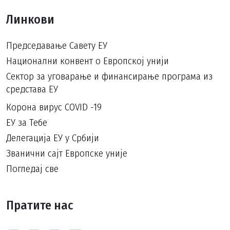
Линкови
Председавање Савету ЕУ
Национални конвент о Европској унији
Сектор за уговарање и финансирање програма из
средстава ЕУ
Корона вирус COVID -19
ЕУ за Тебе
Делегација ЕУ у Србији
Званични сајт Европске уније
Погледај све
Пратите нас