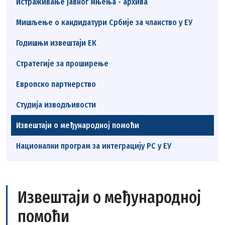
Истраживање јавног мњења - архива
Мишљење о кандидатури Србије за чланство у ЕУ
Годишњи извештаји ЕК
Стратегије за проширење
Европско партнерство
Студија изводљивости
Извештаји о међународној помоћи
Национални програм за интеграцију РС у ЕУ
Извештаји о међународној
помоћи