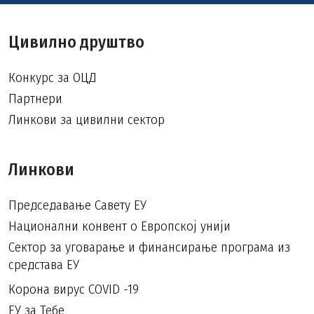
Цивилно друштво
Конкурс за ОЦД
Партнери
Линкови за цивилни сектор
Линкови
Председавање Савету ЕУ
Национални конвент о Европској унији
Сектор за уговарање и финансирање програма из
средстава ЕУ
Корона вирус COVID -19
ЕУ за Тебе