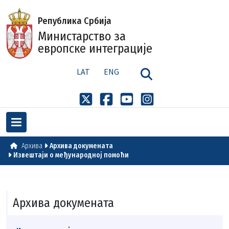
Република Србија
Министарство за
европске интеграције
LAT
ENG
Архива
Архива докумената
Извештаји о међународној помоћи
Архива докумената