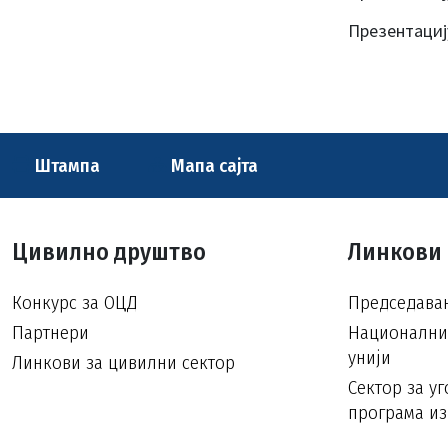
Презентациј
Штампа
Мапа сајта
Цивилно друштво
Линкови
Конкурс за ОЦД
Председавањ
Партнери
Национални 
унији
Линкови за цивилни сектор
Сектор за у
програма из