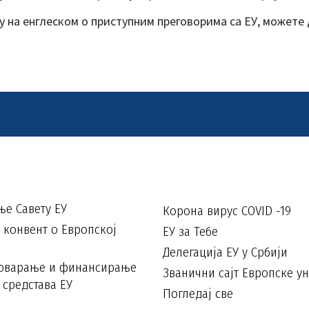
у на енглеском о приступним преговорима са ЕУ, можете
е Савету ЕУ
Корона вирус COVID -19
конвент о Европској
ЕУ за Тебе
Делегација ЕУ у Србији
говарање и финансирање
Званични сајт Европске ун
 средстава ЕУ
Погледај све