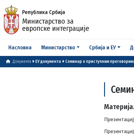
Република Србија
Министарство за
европске интеграције
Насловна
Министарство
Србија и ЕУ
Д
Документа
ЕУ документа
Семинар о приступним преговорим
Семи
Материја
Презентациј
Презентациј