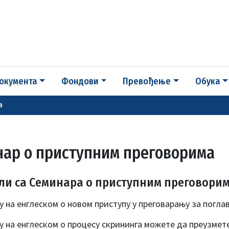
окумента
Фондови
Превођење
Обука
а
нар о приступним преговорима
ли са Семинара о приступним преговори
у на енглеском о новом приступу у преговарању за погла
у на енглеском о процесу скрининга можете да преузмет