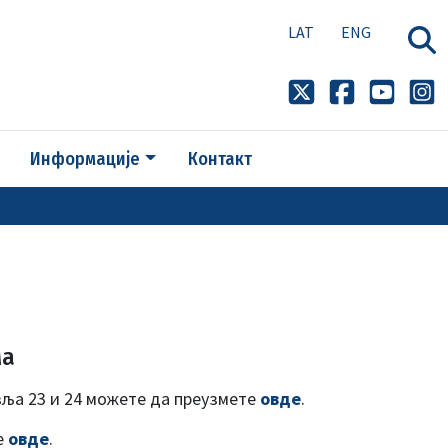
LAT
ENG
Информације
Контакт
ма
вља 23 и 24 можете да преузмете
овде
.
е
овде
.