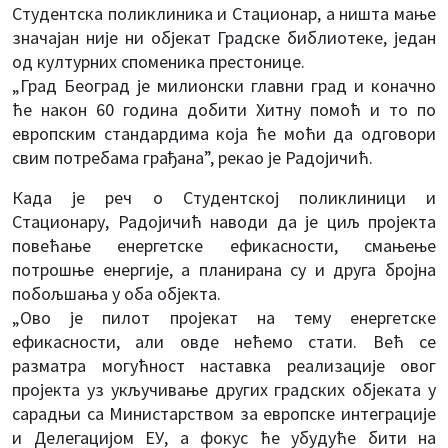
Студентска поликлиника и Стационар, а ништа мање
значајан није ни објекат Градске библиотеке, један
од културних споменика престонице.
„Град Београд је милионски главни град и коначно
ће након 60 година добити Хитну помоћ и то по
европским стандардима која ће моћи да одговори
свим потребама грађана”, рекао је Радојичић.
Када је реч о Студентској поликлиници и
Стационару, Радојичић наводи да је циљ пројекта
повећање енергетске ефикасности, смањење
потрошње енергије, а планирана су и друга бројна
побољшања у оба објекта.
„Ово је пилот пројекат на тему енергетске
ефикасности, али овде нећемо стати. Већ се
разматра могућност наставка реализације овог
пројекта уз укључивање других градских објеката у
сарадњи са Министарством за европске интеграције
и Делегацијом ЕУ, а фокус ће убудуће бити на