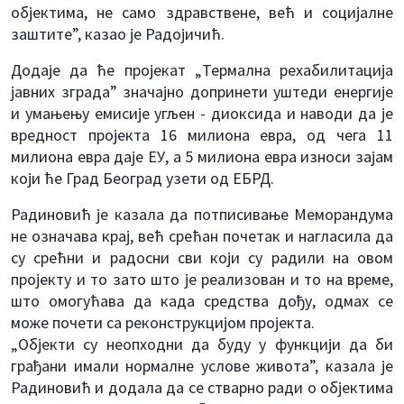
објектима, не само здравствене, већ и социјалне
заштите”, казао је Радојичић.
Додаје да ће пројекат „Термална рехабилитација
јавних зграда” значајно допринети уштеди енергије
и умањењу емисије угљен - диоксида и наводи да је
вредност пројекта 16 милиона евра, од чега 11
милиона евра даје ЕУ, а 5 милиона евра износи зајам
који ће Град Београд узети од ЕБРД.
Радиновић је казала да потписивање Меморандума
не означава крај, већ срећан почетак и нагласила да
су срећни и радосни сви који су радили на овом
пројекту и то зато што је реализован и то на време,
што омогућава да када средства дођу, одмах се
може почети са реконструкцијом пројекта.
„Објекти су неопходни да буду у функцији да би
грађани имали нормалне услове живота”, казала је
Радиновић и додала да се стварно ради о објектима