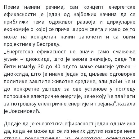
Према њеним речима, сам концепт енергетске
ефикасности је један од најбољих начина да се
приближи тема одрживог развоја и циркуларне
економије о којој се прича широм света и како се то
може на конкретан начин започети и са овим
пројектима у Београду.
„Енергетска ефикасност не значи само смањење
угљен – диоксида, што је веома значајно, овде ће
бити између 30 до 40 одсто мање емисије угљен –
диоксида, што је иначе један од циљева одговорне
политике заштите животне средине, али доћи ће и
до конкретне уштеде за ове установе у погледу
потрошње електричне енергије, цене коју ће плаћати
за потрошњу електричне енергије и грејања", казала
је Јоксимовић.
Додаје да је енергетска ефикасност један од начина
да, када не може да се из неких других извора неке
ствари реконструишу, уз енергетску ефикасност