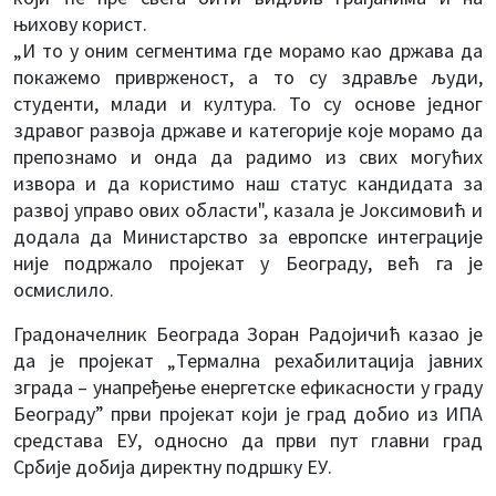
њихову корист.
„И то у оним сегментима где морамо као држава да
покажемо приврженост, а то су здравље људи,
студенти, млади и култура. То су основе једног
здравог развоја државе и категорије које морамо да
препознамо и онда да радимо из свих могућих
извора и да користимо наш статус кандидата за
развој управо ових области", казала је Јоксимовић и
додала да Министарство за европске интеграције
није подржало пројекат у Београду, већ га је
осмислило.
Градоначелник Београда Зоран Радојичић казао је
да је пројекат „Термална рехабилитација јавних
зграда – унапређење енергетске ефикасности у граду
Београду” први пројекат који је град добио из ИПА
средстава ЕУ, односно да први пут главни град
Србије добија директну подршку ЕУ.