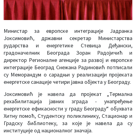
Министар за европске интеграције Јадранка
Јоксимовић, државни секретар Министарства
рударства и енергетике Стевица Деђански,
градоначелник Београда Зоран Радојичић и
директор Регионалне агенције за развој и европске
интеграције Београд Снежана Радиновић потписали
су Меморандум о сарадњи у реализацији пројеката
енергетске санације четири јавна објекта у Београду.
Јоксимовић је навела да пројекат „Термална
рехабилитација јавних зграда - унапређење
енергетске ефикасности у граду Београду“ обухвата
Хитну помоћ, Студентску поликлинику, Стационар и
Градску библиотеку, за које је навела да су
институције од националног значаја.