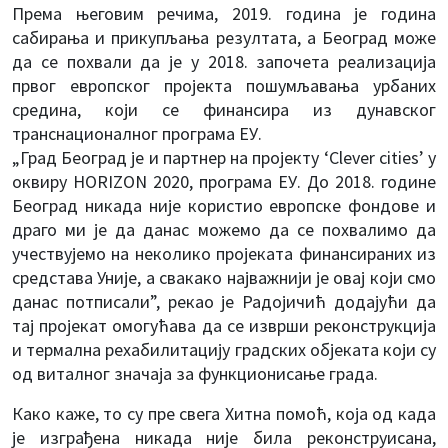
Према његовим речима, 2019. година је година
сабирања и прикупљања резултата, а Београд може
да се похвали да је у 2018. започета реализација
првог европског пројекта пошумљавања урбаних
средина, који се финансира из дунавског
транснационалног програма ЕУ.
„Град Београд је и партнер на пројекту ‘Clever cities’ у
оквиру HORIZON 2020, програма ЕУ. До 2018. године
Београд никада није користио европске фондове и
драго ми је да данас можемо да се похвалимо да
учествујемо на неколико пројеката финансираних из
средстава Уније, а свакако најважнији је овај који смо
данас потписали”, рекао је Радојичић додајући да
тај пројекат омогућава да се изврши реконструкција
и термална рехабилитацију градских објеката који су
од виталног значаја за функционисање града.
Како каже, то су пре свега Хитна помоћ, која од када
је изграђена никада није била реконструисана,