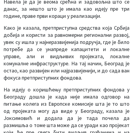
Навела је да је веома срећна и задовољна што се
данас, за нешто што је имала као идеју пре три
године, праве први кораци у реализацији.
Како је казала, претприступна средства која Србија
добија и користи за равномерни регионални развој,
увек су ишла у најнеразвијенија подручја, где је било
потребе да се унапреде капацитети и локалне
управе, али и видљивих пројеката, локалне
комуналне инфраструктуре. На тај начин, Београд је
остао, као развијен или најразвијенији, и до сада ван
фокуса претприступних фондова.
На идеју о коришћењу претприступних фондова у
Београду дошла је када није имала одговор на
питање колега из Европске комисије шта је то што
од пројеката могу да виде у Београду, казала је
Јоксимовић и додала да је тада почела да
размишља о томе шта може да се уради као пројекат
који ће пре свега бити видљив грађанима и на