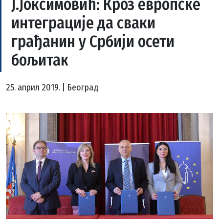
Ј.Јоксимовић: Кроз европске
интеграције да сваки
грађанин у Србији осети
бољитак
25. април 2019. | Београд