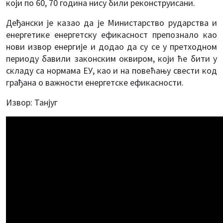
који по 60, 70 година нису били реконструисани.
Деђански је казао да је Министарство рударства и
енергетике енергетску ефикасност препознало као
нови извор енергије и додао да су се у претходном
периоду бавили законским оквиром, који ће бити у
складу са нормама ЕУ, као и на повећању свести код
грађана о важности енергетске ефикасности.
Извор: Танјуг