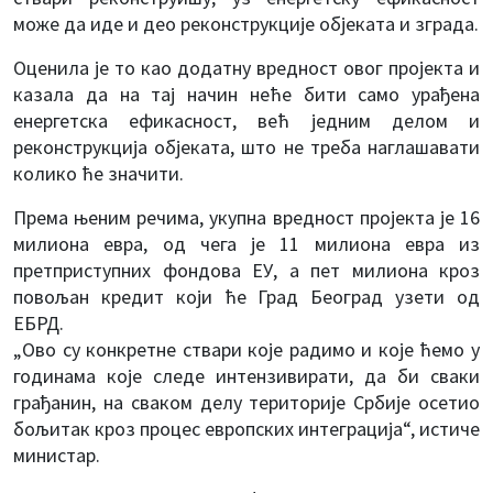
може да иде и део реконструкције објеката и зграда.
Оценила је то као додатну вредност овог пројекта и
казала да на тај начин неће бити само урађена
енергетска ефикасност, већ једним делом и
реконструкција објеката, што не треба наглашавати
колико ће значити.
Према њеним речима, укупна вредност пројекта је 16
милиона евра, од чега је 11 милиона евра из
претприступних фондова ЕУ, а пет милиона кроз
повољан кредит који ће Град Београд узети од
ЕБРД.
„Ово су конкретне ствари које радимо и које ћемо у
годинама које следе интензивирати, да би сваки
грађанин, на сваком делу територије Србије осетио
бољитак кроз процес европских интеграција“, истиче
министар.