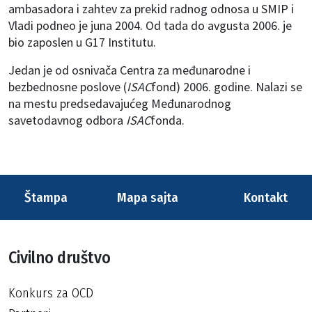
ambasadora i zahtev za prekid radnog odnosa u SMIP i
Vladi podneo je juna 2004. Od tada do avgusta 2006. je
bio zaposlen u G17 Institutu.
Jedan je od osnivača Centra za međunarodne i
bezbednosne poslove (
ISAC
fond) 2006. godine. Nalazi se
na mestu predsedavajućeg Međunarodnog
savetodavnog odbora
ISAC
fonda.
Štampa
Mapa sajta
Kontakt
Civilno društvo
Konkurs za OCD