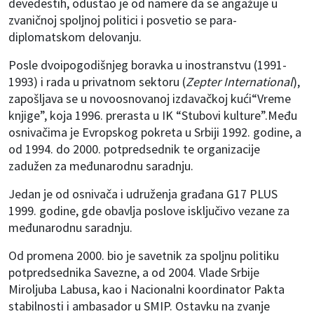
devedestih, odustao je od namere da se angažuje u
zvaničnoj spoljnoj politici i posvetio se para-
diplomatskom delovanju.
Posle dvoipogodišnjeg boravka u inostranstvu (1991-
1993) i rada u privatnom sektoru (
Z
epter International
),
zapošljava se u novoosnovanoj izdavačkoj kući“Vreme
knjige”, koja 1996. prerasta u IK “Stubovi kulture”.Među
osnivačima je Evropskog pokreta u Srbiji 1992. godine, a
od 1994. do 2000. potpredsednik te organizacije
zadužen za međunarodnu saradnju.
Jedan je od osnivača i udruženja građana G17 PLUS
1999. godine, gde obavlja poslove isključivo vezane za
međunarodnu saradnju.
Od promena 2000. bio je savetnik za spoljnu politiku
potpredsednika Savezne, a od 2004. Vlade Srbije
Miroljuba Labusa, kao i Nacionalni koordinator Pakta
stabilnosti i ambasador u SMIP. Ostavku na zvanje