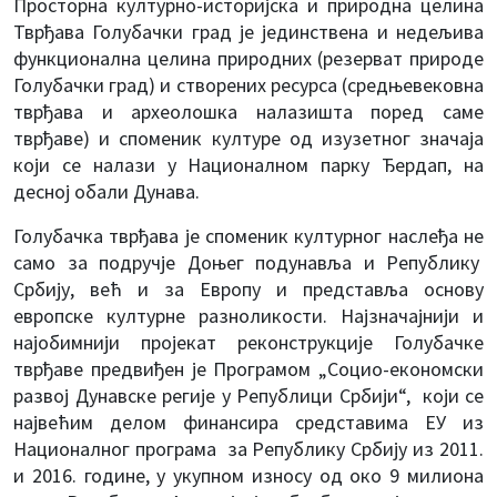
Просторна културно-историјска и природна целина
Тврђава Голубачки град је јединствена и недељива
функционална целина природних (резерват природе
Голубачки град) и створених ресурса (средњевековна
тврђава и археолошка налазишта поред саме
тврђаве) и споменик културе од изузетног значаја
који се налази у Националном парку Ђердап, на
десној обали Дунава.
Голубачка тврђава је споменик културног наслеђа не
само за подручје Доњег подунавља и Републику
Србију, већ и за Европу и представља основу
европске културне разноликости. Најзначајнији и
најобимнији пројекат реконструкције Голубачке
тврђаве предвиђен је Програмом „Социо-економски
развој Дунавске регије у Републици Србији“, који се
највећим делом финансира средставима ЕУ из
Националног програма за Републику Србију из 2011.
и 2016. године, у укупном износу од око 9 милиона