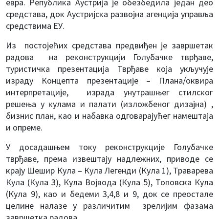
евра. Република Аустрија је обезбедила један део
средстава, док Аустријска развојна агенција управља
средствима ЕУ.
Из постојећих средстава предвиђен је завршетак
радова на реконструкцији Голубачке тврђаве,
туристичка презентација Тврђаве која укључује
израду Концепта презентације – Плана/оквира
интерпретације, израда унутрашњег стилског
решења у кулама и палати (изложбеног дизајна) ,
бизнис план, као и набавка одговарајућег намештаја
и опреме.
У досадашњем току реконструкције Голубачке
тврђаве, према извештају надлежних, приводе се
крају Шешир Кула – Кула Легенди (Кула 1), Траварева
Кула (Кула 3), Кула Војвода (Кула 5), Топовска Кула
(Кула 9), као и бедеми 3,4,8 и 9, док се преостале
целине налазе у различитим зрелијим фазама
завршетка радова.