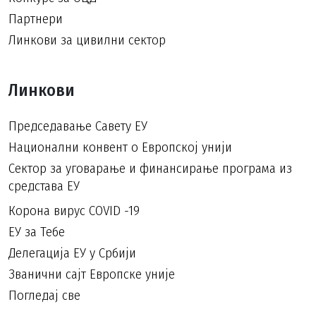
Партнери
Линкови за цивилни сектор
Линкови
Председавање Савету ЕУ
Национални конвент о Европској унији
Сектор за уговарање и финансирање програма из
средстава ЕУ
Корона вирус COVID -19
ЕУ за Тебе
Делегација ЕУ у Србији
Званични сајт Европске уније
Погледај све