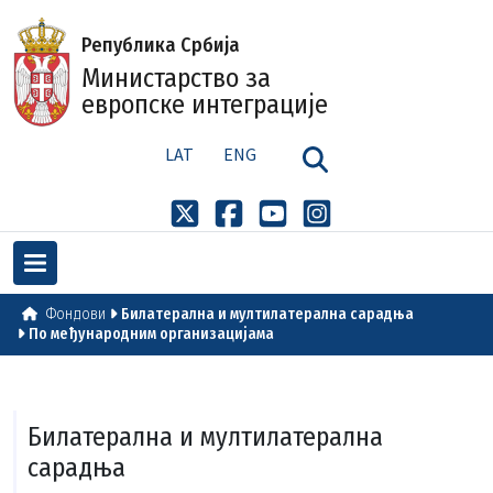
Република Србија
Министарство за
европске интеграције
LAT
ENG
Фондови
Билатералнa и мултилатералнa сарадња
По међународним организацијама
Билатералнa и мултилатералнa
сарадња