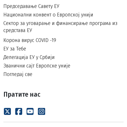
Председавање Савету ЕУ
Национални конвент о Европској унији
Сектор за уговарање и финансирање програма из
средстава ЕУ
Корона вирус COVID -19
ЕУ за Тебе
Делегација ЕУ у Србији
Званични сајт Европске уније
Погледај све
Пратите нас